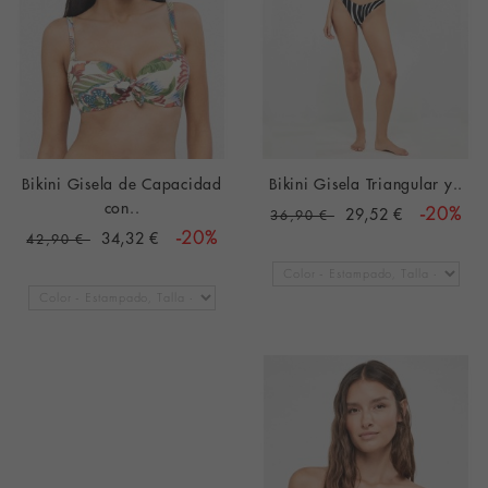
Bikini Gisela de Capacidad
Bikini Gisela Triangular y..
con..
29,52 €
-20%
36,90 €
34,32 €
-20%
42,90 €