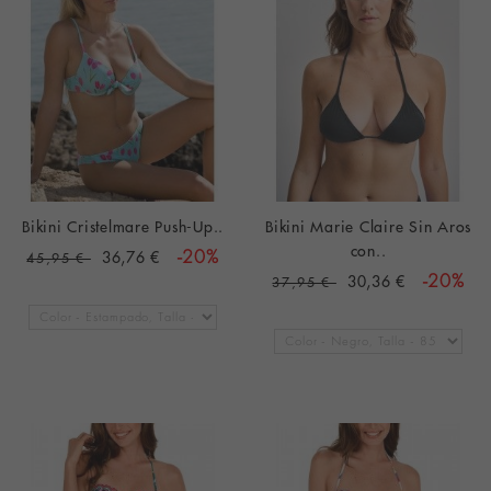
Bikini Cristelmare Push-Up..
Bikini Marie Claire Sin Aros
con..
36,76 €
-20%
45,95 €
30,36 €
-20%
37,95 €