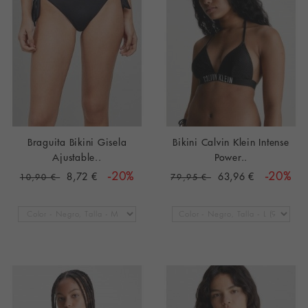
Braguita Bikini Gisela
Bikini Calvin Klein Intense
Ajustable..
Power..
8,72 €
-20%
63,96 €
-20%
10,90 €
79,95 €