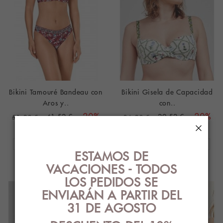
Bikini Tamouré Bandeau con
Bikini Gisela de Capacidad
Aros y..
con..
41,52 €
-20%
29,52 €
-20%
51,90 €
36,90 €
×
ESTAMOS DE
VACACIONES - TODOS
LOS PEDIDOS SE
ENVIARÁN A PARTIR DEL
31 DE AGOSTO