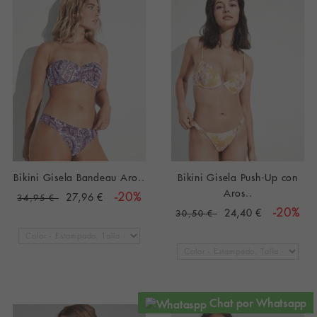
Bikini Gisela Bandeau Aro..
Bikini Gisela Push-Up con
Aros..
27,96 €
-20%
34,95 €
24,40 €
-20%
30,50 €
Chat por Whatsapp