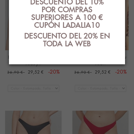
DESCUENTO DEL 10%
POR COMPRAS
SUPERIORES A 100 €
CUPÓN LADALIA10
DESCUENTO DEL 20% EN
TODA LA WEB
Bikini Gisela Push-Up con
Bikini Gisela Top Bandeau
Aros y..
Aro..
29,52 €
-20%
29,52 €
-20%
36,90 €
36,90 €