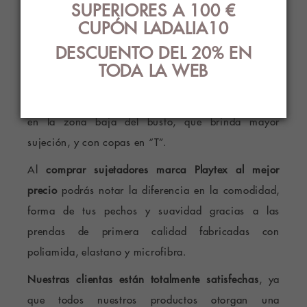
SUPERIORES A 100 €
moldean la zona con los tirantes que cumplen la
CUPÓN LADALIA10
función de los aros, ya que van hasta la parte
DESCUENTO DEL 20% EN
inferior del pecho. Si lo prefieres, puedes elegir el
TODA LA WEB
sujetador
con aros Playtex
¸ con encaje floral y que
no se transparenta. Además, posee una doble capa
en la zona baja del busto, que brinda mayor
sujeción, y con copas en “T”.
Al
comprar
sujetadores marca Playtex al mejor
precio
podrás notar la diferencia en la comodidad,
forma de tus pechos y suavidad gracias a las
prendas de primera calidad fabricadas con
poliamida, elastano y microfibra.
Nuestras clientas están totalmente satisfechas
, ya
que todos nuestros productos otorgan una