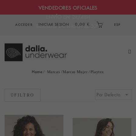
VENDEDORES OFICIALES
ENVÍO EN 24/48H
INICIAR SESIÓN
0,00 €
ACCEDER
ESP
REBAJAS DE HASTA EL 30%
Home
Marcas
Marcas Mujer
Playtex
FILTRO