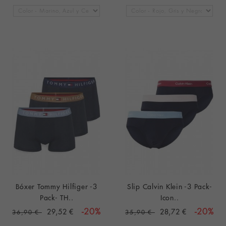
Bóxer Tommy Hilfiger -3
Slip Calvin Klein -3 Pack-
Pack- TH..
Icon..
29,52 €
-20%
28,72 €
-20%
36,90 €
35,90 €