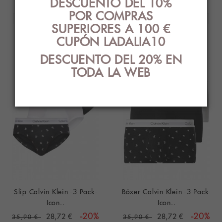
DESCUENTO DEL 10%
POR COMPRAS
SUPERIORES A 100 €
CUPÓN LADALIA10
DESCUENTO DEL 20% EN
TODA LA WEB
Slip Calvin Klein -3 Pack-
Bóxer Calvin Klein -3 Pack-
Icon..
Icon..
28,72 €
-20%
28,72 €
-20%
35,90 €
35,90 €