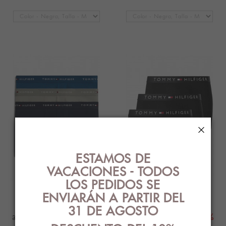
×
ESTAMOS DE
VACACIONES - TODOS
LOS PEDIDOS SE
Bóxer Tommy Hilfiger -3
Bóxer Tommy Hilfiger -3
ENVIARÁN A PARTIR DEL
Pack-..
Pack-..
31 DE AGOSTO
29,52 €
-20%
29,52 €
-20%
36,90 €
36,90 €