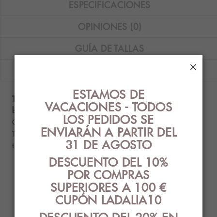
ESPECIFICACIONES
OPINIONES (0)
GUÍA DE TALLAS
×
ENVÍOS
ESTAMOS DE
Top bikini Tamouré bandeau con aros y foam y
VACACIONES - TODOS
braguita bikini con estampado fantasía.
LOS PEDIDOS SE
Composición: 82% poliamida - 18% elastano.
ENVIARÁN A PARTIR DEL
Tallas disponibles: 85B - 90B - 95B.
La relación de
31 DE AGOSTO
talla sujetador/braguita es: 85/XS - 90/S - 95/M.
DESCUENTO DEL 10%
POR COMPRAS
PRODUCTOS
SUPERIORES A 100 €
RELACIONADOS
CUPÓN LADALIA10