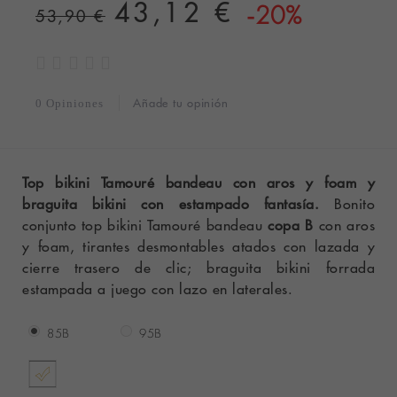
43,12 €
-20%
53,90 €
Añade tu opinión
0 Opiniones
Top bikini Tamouré bandeau con aros y foam y
braguita bikini con estampado fantasía.
Bonito
conjunto top bikini Tamouré bandeau
copa B
con aros
y foam, tirantes desmontables atados con lazada y
cierre trasero de clic; braguita bikini forrada
estampada a juego con lazo en laterales.
85B
95B