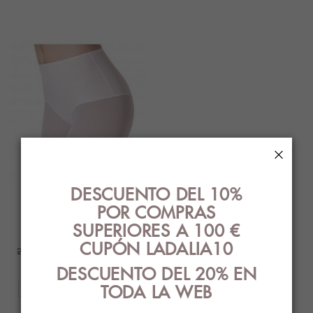
×
DESCUENTO DEL 10%
POR COMPRAS
Braga Faja Janira Short
SUPERIORES A 100 €
Secrets..
CUPÓN LADALIA10
17,52 €
-20%
21,90 €
DESCUENTO DEL 20% EN
TODA LA WEB