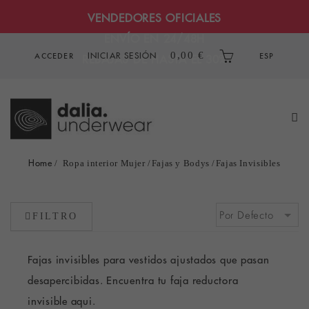
VENDEDORES OFICIALES
ENVÍO EN 24/48H
INICIAR SESIÓN
0,00 €
ACCEDER
ESP
REBAJAS DE HASTA EL 30%
Home
Ropa interior Mujer
Fajas y Bodys
Fajas Invisibles
FILTRO
Fajas invisibles para vestidos ajustados que pasan
desapercibidas. Encuentra tu faja reductora
invisible aqui.