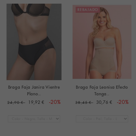
REBAJADO
Braga Faja Janira Vientre
Braga Faja Leonisa Efecto
Plano..
Tanga..
19,92 €
-20%
30,76 €
-20%
24,90 €
38,45 €