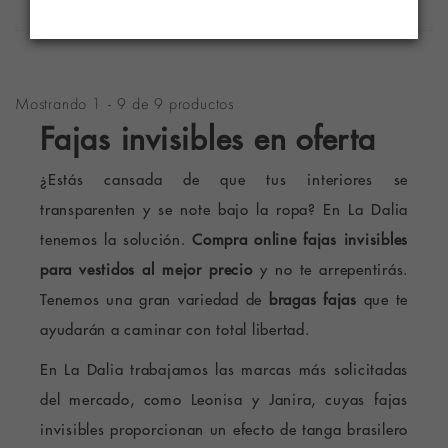
Mostrando 1 - 9 de 9 productos
Fajas invisibles en oferta
¿Estás cansada de que tus interiores se
transparenten y se note bajo la ropa? En La Dalia
tenemos la solución.
Compra online fajas invisibles
para vestidos al mejor precio
y no te arrepentirás.
Tenemos una gran variedad de
bragas fajas
que te
ayudarán a caminar con total libertad.
En La Dalia trabajamos las marcas más solicitadas
del mercado, como Leonisa y Janira, cuyas fajas
invisibles proporcionan un efecto de tanga brasilero