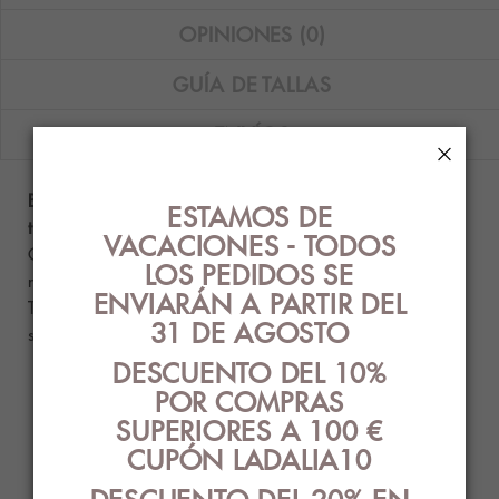
OPINIONES (0)
GUÍA DE TALLAS
ENVÍOS
×
Bikini Tamouré bandeau con aros estampado en
ESTAMOS DE
tejido brillante.
VACACIONES - TODOS
Composición: 78% poliamida - 11% elastano - 11%
LOS PEDIDOS SE
metálico.
ENVIARÁN A PARTIR DEL
Tallas disponibles: 85B.
La relación de talla
31 DE AGOSTO
sujetador/braguita es: 85/XS.
DESCUENTO DEL 10%
POR COMPRAS
PRODUCTOS
SUPERIORES A 100 €
RELACIONADOS
CUPÓN LADALIA10