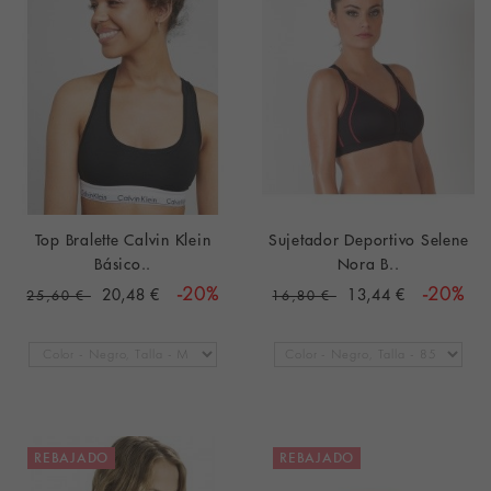
Top Bralette Calvin Klein
Sujetador Deportivo Selene
Básico..
Nora B..
20,48 €
-20%
13,44 €
-20%
25,60 €
16,80 €
REBAJADO
REBAJADO