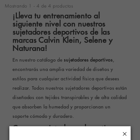
Mostrando 1 - 4 de 4 productos
¡Lleva tu entrenamiento al
siguiente nivel con nuestros
sujetadores deportivos de las
marcas Calvin Klein, Selene y
Naturana!
En nuestro catálogo de
sujetadores deportivos
,
encontrarás una amplia variedad de diseños y
estilos para cualquier actividad física que desees
realizar. Todos nuestros sujetadores deportivos están
diseñados con tejidos transpirables y de alta calidad
que absorben la humedad y proporcionan un
soporte cómodo y duradero.
Compra sujetadores deportivos en
×
oferta