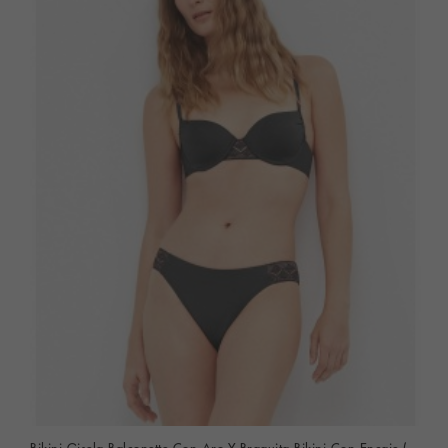
Bikini Gisela Balconette Con Aro Y Braguita Bikini Con Encaje (Negro)