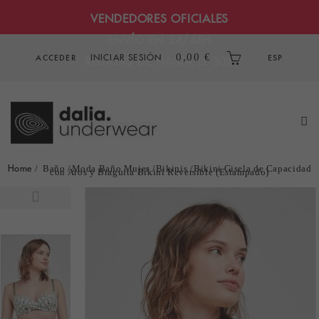
VENDEDORES OFICIALES
ENVÍO EN 24/48H
INICIAR SESIÓN
0,00 €
ACCEDER
ESP
REBAJAS DE HASTA EL 30%
Home
Baño
Moda Baño Mujer
Bikinis
Bikini Gisela de Capacidad
con Aros y Braguita Bikini Reversible (Estampado)