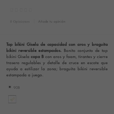
Añade tu opinión
0 Opiniones
Top bikini Gisela de capacidad con aros y braguita
bikini reversible estampados.
Bonito conjunto de top
bikini Gisela
copa B
con aros y foam, tirantes y cierre
trasero regulables y detalle de cruce en escote que
ayuda a estilizar la zona; braguita bikini reversible
estampada a juego.
90B