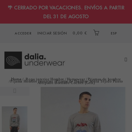
🌴 CERRADO POR VACACIONES. ENVÍOS A PARTIR
DEL 31 DE AGOSTO
INICIAR SESIÓN
0,00 €
ACCEDER
ESP
Home
Ropa interior Hombre
Homewear
Pijamas de hombre
Pijama Hombre Invierno
Pijama de Hombre Sónia Tejido Punto
Afelpado Bordado Coches (Gris)