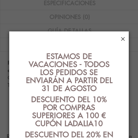
ESPECIFICACIONES
OPINIONES (0)
GUÍA DE TALLAS
×
ENVÍOS
ESTAMOS DE
VACACIONES - TODOS
Pijama de hombre Sónia de tejido de punto
afelpado con bordado de coches en color gris.
LOS PEDIDOS SE
Composición: 50% algodón - 50% poliéster.
ENVIARÁN A PARTIR DEL
Tallas disponibles: S.
31 DE AGOSTO
DESCUENTO DEL 10%
POR COMPRAS
PRODUCTOS
SUPERIORES A 100 €
RELACIONADOS
CUPÓN LADALIA10
DESCUENTO DEL 20% EN
Ropa Interior con el mejor diseño y estilo para