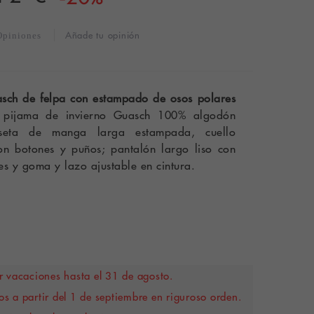
Añade tu opinión
Opiniones
sch de felpa con estampado de osos polares
 pijama de invierno Guasch 100% algodón
seta de manga larga estampada, cuello
n botones y puños; pantalón largo liso con
les y goma y lazo ajustable en cintura.
 vacaciones hasta el 31 de agosto.
s a partir del 1 de septiembre en riguroso orden.