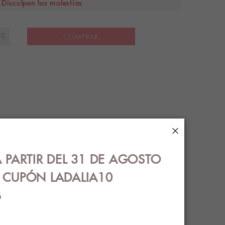
Disculpen las molestias
COMPRAR
×
S
ENVÍOS
 PARTIR DEL 31 DE AGOSTO
€ CUPÓN LADALIA10
B
OS