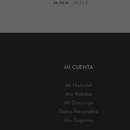
2 €
36,90 €
29,52 €
MI CUENTA
Mi Historial
Mis Pedidos
Mi Dirección
Datos Personales
Mis Cupones