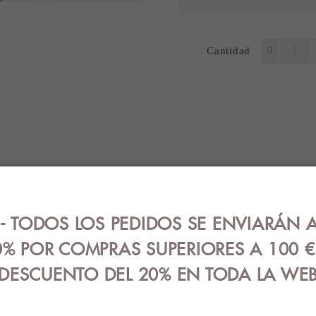
Cantidad
ES
OPINIONES (0)
GUÍA DE TALLA
mpado de osos polares en color gris.
 TODOS LOS PEDIDOS SE ENVIARÁN A
% POR COMPRAS SUPERIORES A 100 
DESCUENTO DEL 20% EN TODA LA WE
RODUCTOS RELACIONAD