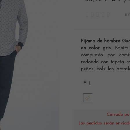
0 
Pijama de hombre Gua
en color gris.
Bonito
compuesto por cami
redondo con tapeta co
puños, bolsillos latera
L
Cerrado por
Los pedidos serán enviado