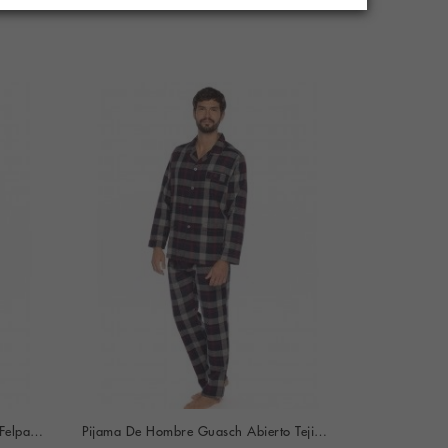
Pijama De Hombre Guasch Tejido Felpa Liso Y Estampado (Marino)
Pijama De Hombre Guasch Abierto Tejido Viella Estampado Cuadros