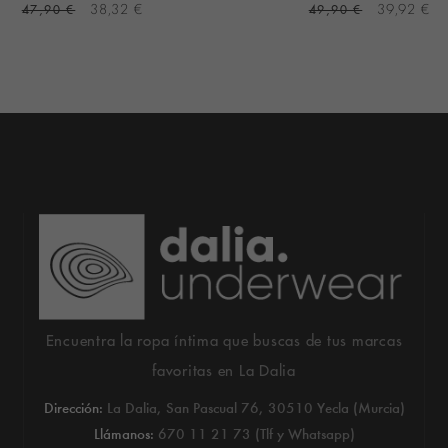
47,90 €
38,32 €
49,90 €
39,92 €
Encuentra la ropa íntima que buscas de tus marcas
favoritas en La Dalia
Dirección:
La Dalia, San Pascual 76, 30510 Yecla (Murcia)
Llámanos:
670 11 21 73 (Tlf y Whatsapp)