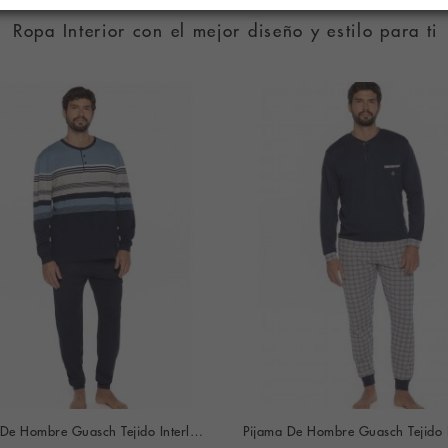
Ropa Interior con el mejor diseño y estilo para ti
Pijama De Hombre Guasch Tejido Interlock Listado (Marino)