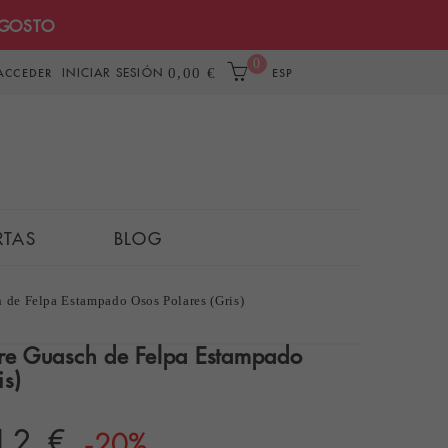
AGOSTO
0
INICIAR SESIÓN
0,00 €
ACCEDER
ESP
RTAS
BLOG
 de Felpa Estampado Osos Polares (Gris)
e Guasch de Felpa Estampado
is)
12 €
-20%