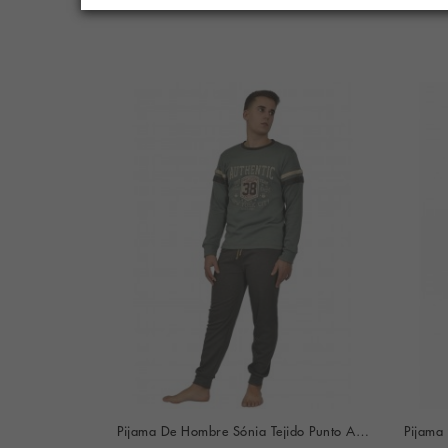
Pijama De Hombre Guasch Tejido Punto Felpa (Marino)
Pijama De Hombre Sónia Tejido Punto Afelpado Estampado New York (Granate)