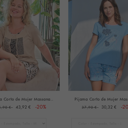
a Corto de Mujer Massana..
Pijama Corto de Mujer Mas
43,92 €
-20%
30,32 €
-2
4,90 €
37,90 €