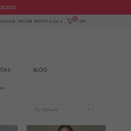
AGOSTO
0
INICIAR SESIÓN
0,00 €
ACCEDER
ESP
RTAS
BLOG
ano