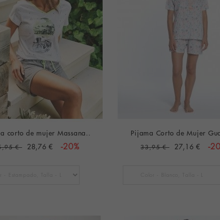
a corto de mujer Massana..
Pijama Corto de Mujer Gua
28,76 €
-20%
27,16 €
-2
5,95 €
33,95 €