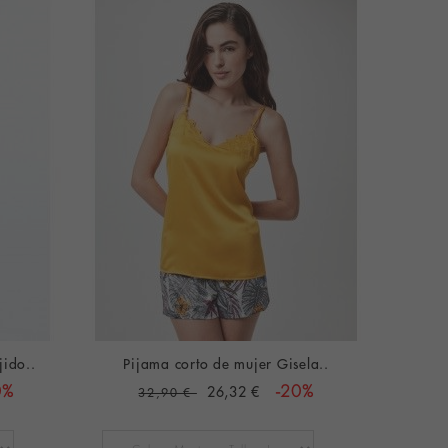
jido..
Pijama corto de mujer Gisela..
0%
26,32 €
-20%
32,90 €