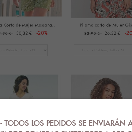
a Corto de Mujer Massana..
Pijama corto de Mujer Gis
30,32 €
-20%
26,32 €
-2
7,90 €
32,90 €
 TODOS LOS PEDIDOS SE ENVIARÁN A