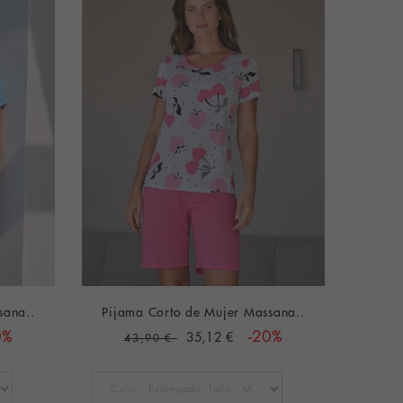
sana..
Pijama Corto de Mujer Massana..
0%
35,12 €
-20%
43,90 €