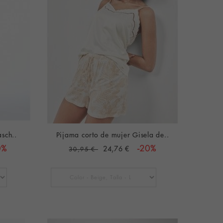
sch..
Pijama corto de mujer Gisela de..
0%
24,76 €
-20%
30,95 €