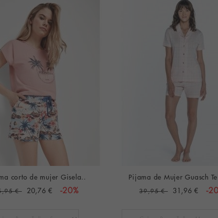
ma corto de mujer Gisela..
Pijama de Mujer Guasch Te
20,76 €
-20%
31,96 €
-2
5,95 €
39,95 €