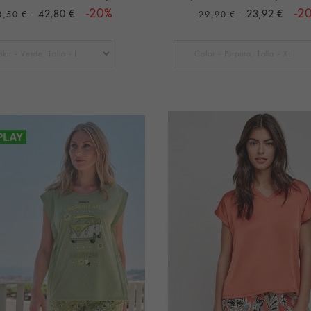
42,80 €
-20%
23,92 €
-2
3,50 €
29,90 €