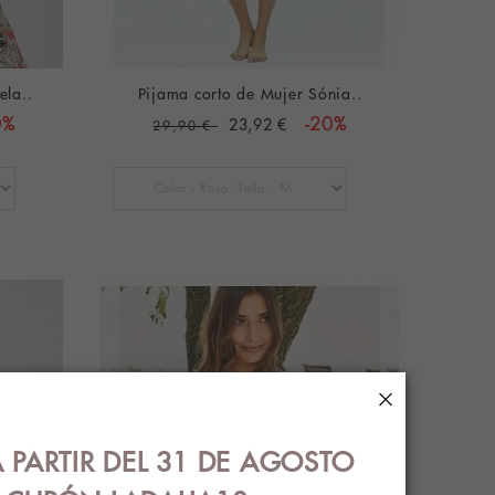
ela..
Pijama corto de Mujer Sónia..
0%
23,92 €
-20%
29,90 €
×
 PARTIR DEL 31 DE AGOSTO