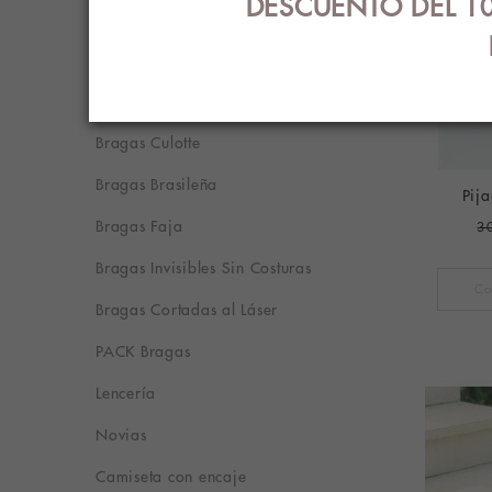
DESCUENTO DEL 10
Braguitas
Bragas Bikini
Bragas Tanga
Bragas Culotte
Bragas Brasileña
Pij
Bragas Faja
3
Bragas Invisibles Sin Costuras
Bragas Cortadas al Láser
PACK Bragas
Lencería
Novias
Camiseta con encaje