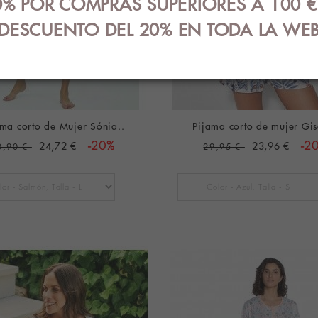
% POR COMPRAS SUPERIORES A 100 
DESCUENTO DEL 20% EN TODA LA WE
ama corto de Mujer Sónia..
Pijama corto de mujer Gis
24,72 €
-20%
23,96 €
-2
0,90 €
29,95 €