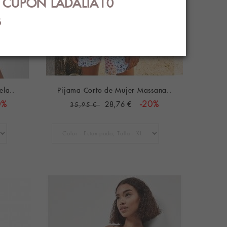
€ CUPÓN LADALIA10
B
ela..
Pijama Corto de Mujer Massana..
0%
28,76 €
-20%
35,95 €