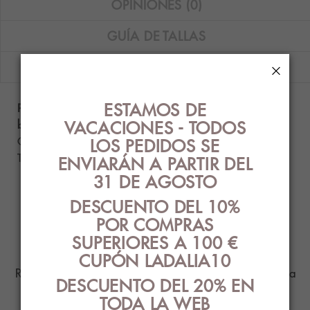
OPINIONES (0)
GUÍA DE TALLAS
ENVÍOS
×
ESTAMOS DE
Pijama de mujer corto Massana con topos en color
VACACIONES - TODOS
blanco.
Composición: 65% poliéster - 35% viscosa.
LOS PEDIDOS SE
Tallas disponibles: M y L.
ENVIARÁN A PARTIR DEL
31 DE AGOSTO
DESCUENTO DEL 10%
PRODUCTOS
POR COMPRAS
RELACIONADOS
SUPERIORES A 100 €
CUPÓN LADALIA10
Ropa Interior con el mejor diseño y estilo para
DESCUENTO DEL 20% EN
ti
TODA LA WEB