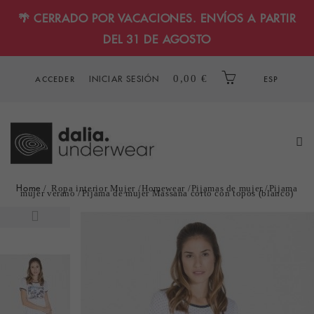
🌴 CERRADO POR VACACIONES. ENVÍOS A PARTIR
DEL 31 DE AGOSTO
INICIAR SESIÓN
0,00 €
ACCEDER
ESP
Home
Ropa interior Mujer
Homewear
Pijamas de mujer
Pijama
mujer verano
Pijama de mujer Massana corto con topos (blanco)