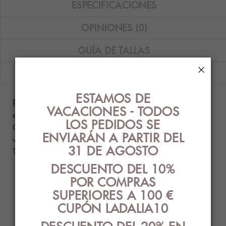
ESPECIFICACIONES
OPINIONES (0)
GUÍA DE TALLAS
×
ENVÍOS
ESTAMOS DE
Pijama corto de mujer Massana de tejido de punto
VACACIONES - TODOS
con estampado de flores color celeste.
LOS PEDIDOS SE
Composición: Camiseta (65% poliéster - 35%
ENVIARÁN A PARTIR DEL
viscosa) - Pantalón (100% algodón).
31 DE AGOSTO
Tallas disponibles: XL y XXL.
DESCUENTO DEL 10%
POR COMPRAS
PRODUCTOS
SUPERIORES A 100 €
RELACIONADOS
CUPÓN LADALIA10