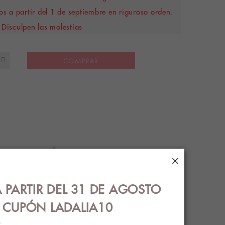
s a partir del 1 de septiembre en riguroso orden.
Disculpen las molestias
COMPRAR
S
ENVÍOS
×
 PARTIR DEL 31 DE AGOSTO
€ CUPÓN LADALIA10
B
mporio Armani original en color negro con