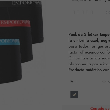
0 
Pack de 3 bóxer Empor
la cinturilla azul, negr
para todos los gustos
tacto, ofreciendo confo
Cinturilla elástica su
blanco en la parte izq
Producto auténtico con
S
Cerrado por