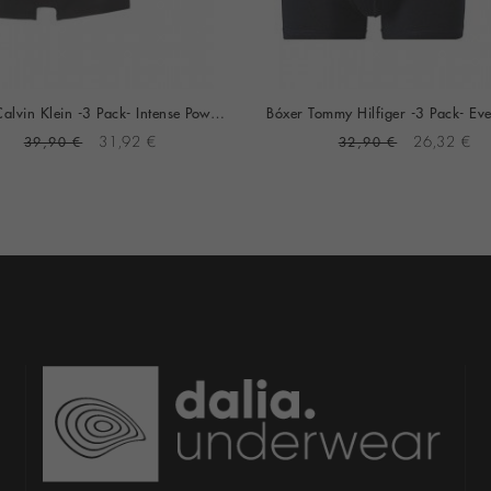
Bóxer Calvin Klein -3 Pack- Intense Power Microfibra (Negro Logo Blanco, Azul Y Gris)
39,90 €
31,92 €
32,90 €
26,32 €