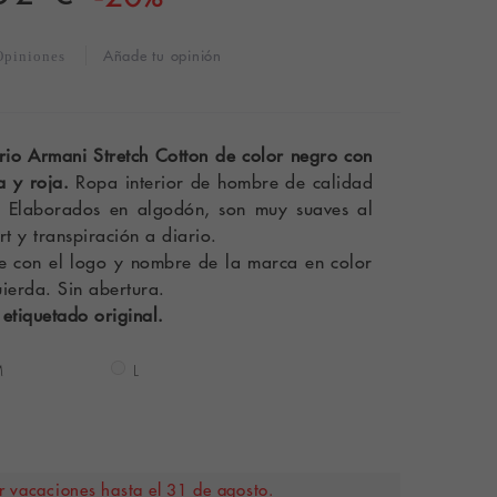
Añade tu opinión
Opiniones
io Armani Stretch Cotton de color negro con
a y roja.
Ropa interior de hombre de calidad
. Elaborados en algodón, son muy suaves al
rt y transpiración a diario.
ave con el logo y nombre de la marca en color
uierda. Sin abertura.
 etiquetado original.
M
L
 vacaciones hasta el 31 de agosto.