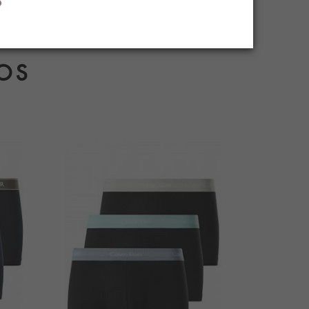
ecio.
OS