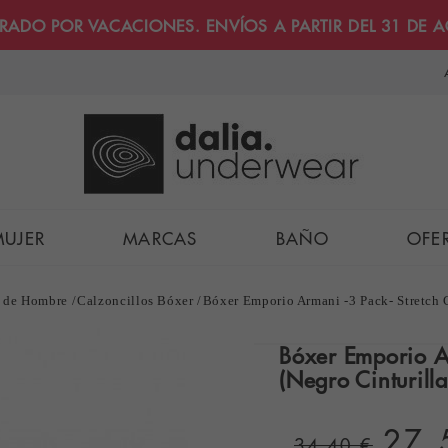
RRADO POR VACACIONES. ENVÍOS A PARTIR DEL 31 DE 
MUJER
MARCAS
BAÑO
OFE
s de Hombre
Calzoncillos Bóxer
Bóxer Emporio Armani -3 Pack- Stretch C
Bóxer Emporio Ar
(Negro Cinturill
27,
34,40 €