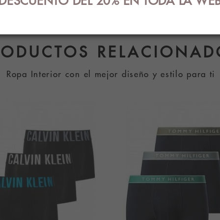
ara cualquier ocasión. Tus compras en
La Dalia
al mejor pr
RODUCTOS RELACIONAD
Ropa Interior con el mejor diseño y estilo para ti