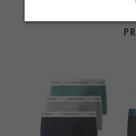
la cinturilla azul, negra y roja
, perfectos p
P