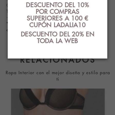
DESCUENTO DEL 10%
Colores disponibles: negro y dune.
POR COMPRAS
Tallas disponibles: M, L y XL.
SUPERIORES A 100 €
------------
CUPÓN LADALIA10
* Por motivos de higiene no se admiten
devoluciones de este producto.
DESCUENTO DEL 20% EN
TODA LA WEB
PRODUCTOS
RELACIONADOS
Ropa Interior con el mejor diseño y estilo para
ti