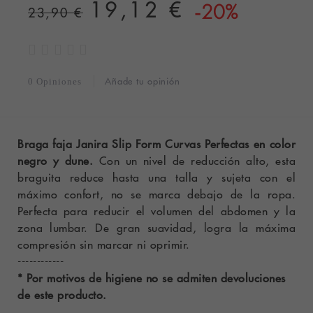
19,12 €
-20%
23,90 €
Añade tu opinión
0 Opiniones
Braga faja Janira Slip Form Curvas Perfectas en color
negro y dune.
Con un nivel de reducción alto, esta
braguita reduce hasta una talla y sujeta con el
máximo confort, no se marca debajo de la ropa.
Perfecta para reducir el volumen del abdomen y la
zona lumbar. De gran suavidad, logra la máxima
compresión sin marcar ni oprimir.
------------
* Por motivos de higiene no se admiten devoluciones
de este producto.