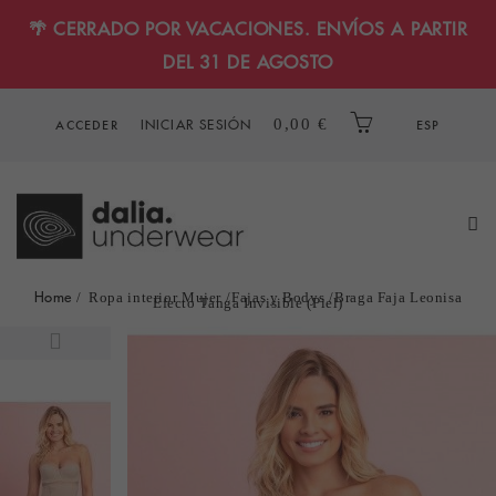
🌴 CERRADO POR VACACIONES. ENVÍOS A PARTIR
DEL 31 DE AGOSTO
INICIAR SESIÓN
0,00 €
ACCEDER
ESP
Home
Ropa interior Mujer
Fajas y Bodys
Braga Faja Leonisa
Efecto Tanga Invisible (Piel)