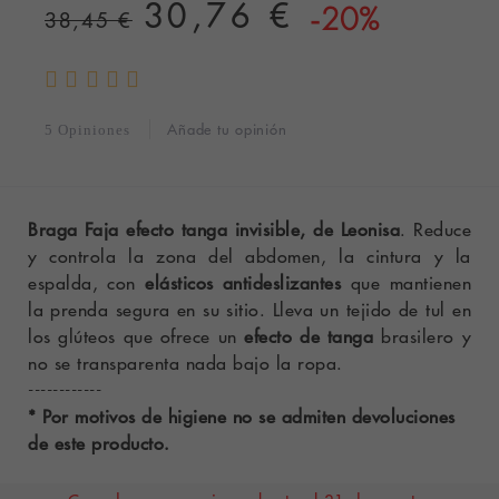
30,76 €
-20%
38,45 €
Añade tu opinión
5 Opiniones
Braga Faja efecto tanga invisible, de Leonisa
. Reduce
y controla la zona del abdomen, la cintura y la
espalda, con
elásticos antideslizantes
que mantienen
la prenda segura en su sitio. Lleva un tejido de tul en
los glúteos que ofrece un
efecto de tanga
brasilero y
no se transparenta nada bajo la ropa.
------------
* Por motivos de higiene no se admiten devoluciones
de este producto.