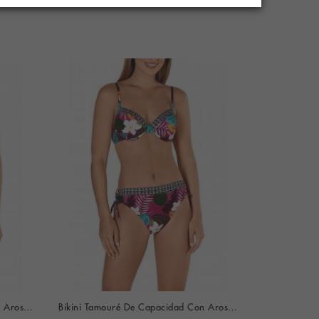
Bikini Tamouré De Capacidad Con Aros Y Braguita Bikini (Beige Estampado Floral)
Bikini Tamouré De Capacidad Con Aros Y Braguita Bikini (Estampado Floral Multicolor)