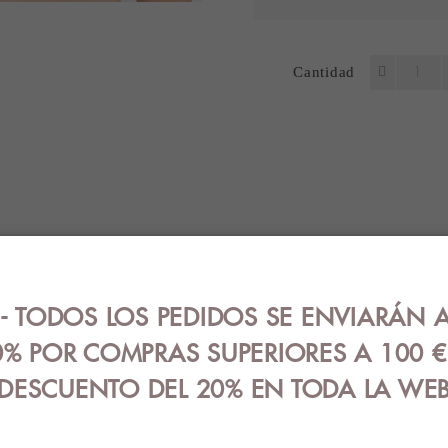
Cantidad
ES
OPINIONES (0)
GUÍA DE TALLA
oam y braguita bikini con estampado de rayas tejidas.
 TODOS LOS PEDIDOS SE ENVIARÁN A
 1% fibra metálica.
% POR COMPRAS SUPERIORES A 100 
e talla sujetador/braguita es: 90/M - 95/L.
DESCUENTO DEL 20% EN TODA LA WE
RODUCTOS RELACIONAD