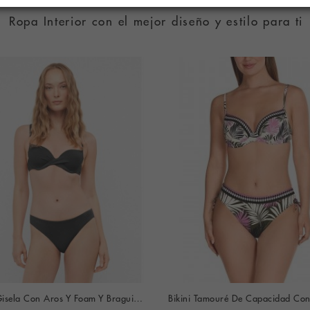
Ropa Interior con el mejor diseño y estilo para ti
Bikini Gisela Con Aros Y Foam Y Braguita Bikini En Tejido Piqué (negro)