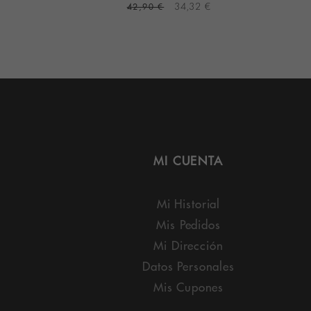
6 €
42,90 €
34,32 €
MI CUENTA
Mi Historial
Mis Pedidos
Mi Dirección
Datos Personales
Mis Cupones