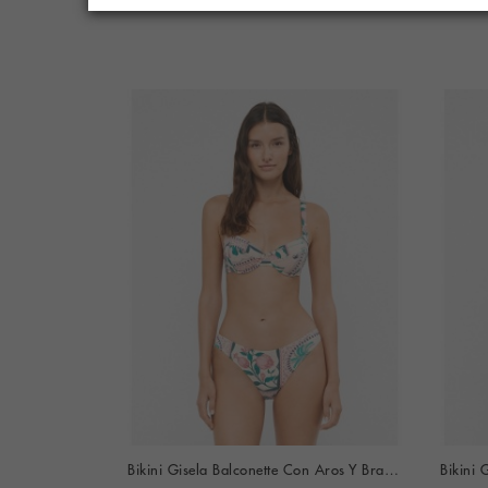
Bikini Tamouré Bandeau Estampado Espigas (Marino)
Bikini Gisela Balconette Con Aros Y Braguita Bikini Estampado Mosaico Tropical