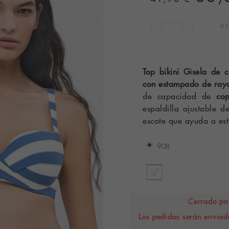
0 
Top bikini Gisela de 
con estampado de raya
de capacidad de
co
espaldilla ajustable 
escote que ayuda a esti
90B
Cerrado por
Los pedidos serán enviado