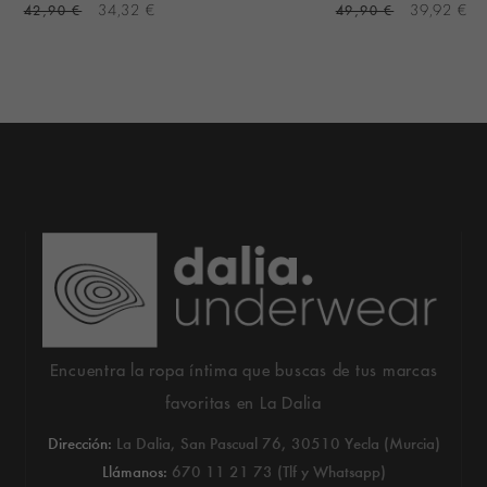
42,90 €
34,32 €
49,90 €
39,92 €
Encuentra la ropa íntima que buscas de tus marcas
favoritas en La Dalia
Dirección:
La Dalia, San Pascual 76, 30510 Yecla (Murcia)
Llámanos:
670 11 21 73 (Tlf y Whatsapp)