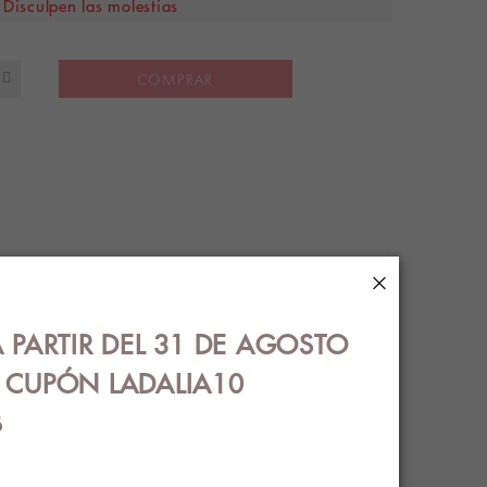
Disculpen las molestias
COMPRAR
×
S
ENVÍOS
 PARTIR DEL 31 DE AGOSTO
€ CUPÓN LADALIA10
B
OS