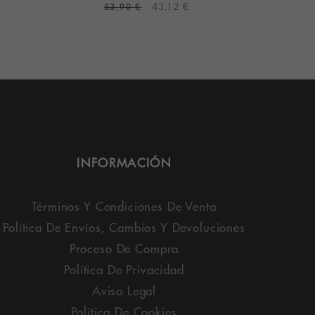
53,90 €
43,12 €
4
INFORMACIÓN
Términos Y Condiciones De Venta
Política De Envíos, Cambios Y Devoluciones
Proceso De Compra
Política De Privacidad
Aviso Legal
Política De Cookies