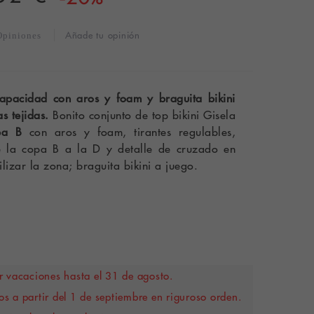
Añade tu opinión
Opiniones
capacidad con aros y foam y braguita bikini
s tejidas.
Bonito conjunto de top bikini Gisela
pa B
con aros y foam, tirantes regulables,
de la copa B a la D y detalle de cruzado en
lizar la zona; braguita bikini a juego.
 vacaciones hasta el 31 de agosto.
s a partir del 1 de septiembre en riguroso orden.