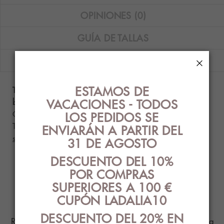
OPINIONES (0)
GUÍA DE TALLAS
ENVÍOS
×
ESTAMOS DE
Top bikini Gisela balconette con aros y braguita
VACACIONES - TODOS
bikini con encaje en color negro.
Composición: 85% poliamida - 15% elastano.
LOS PEDIDOS SE
Tallas disponibles: 90B - 95B.
La relación de talla
ENVIARÁN A PARTIR DEL
sujetador/braguita es: 90/M - 95/L
.
31 DE AGOSTO
DESCUENTO DEL 10%
POR COMPRAS
PRODUCTOS
SUPERIORES A 100 €
RELACIONADOS
CUPÓN LADALIA10
DESCUENTO DEL 20% EN
Ropa Interior con el mejor diseño y estilo para