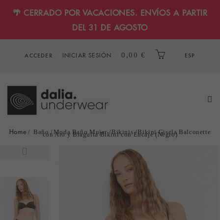
🌴 CERRADO POR VACACIONES. ENVÍOS A PARTIR
DEL 31 DE AGOSTO
INICIAR SESIÓN
0,00 €
ACCEDER
ESP
Home
Baño
Moda Baño Mujer
Bikinis
Bikini Gisela Balconette
con Aro y Braguita Bikini con Encaje (Negro)