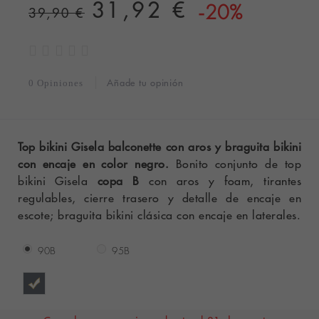
31,92 €
-20%
39,90 €
Añade tu opinión
0 Opiniones
Top bikini Gisela balconette con aros y braguita bikini
con encaje en color negro.
Bonito conjunto de top
bikini Gisela
copa B
con aros y foam, tirantes
regulables, cierre trasero y detalle de encaje en
escote; braguita bikini clásica con encaje en laterales.
90B
95B