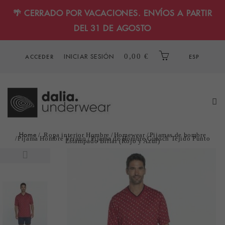
🌴 CERRADO POR VACACIONES. ENVÍOS A PARTIR
DEL 31 DE AGOSTO
INICIAR SESIÓN
0,00 €
ACCEDER
ESP
Home
Ropa interior Hombre
Homewear
Pijamas de hombre
Pijama Hombre Verano
Pijama de Hombre Guasch Tejido Punto
Estampado Billar (Rojo y Azul)