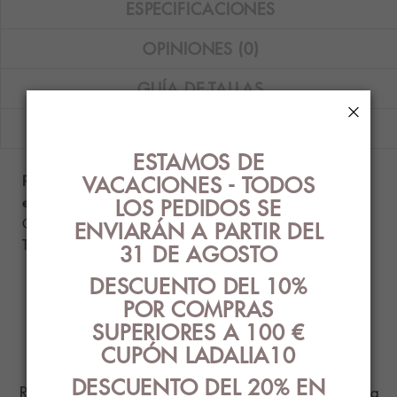
ESPECIFICACIONES
OPINIONES (0)
GUÍA DE TALLAS
×
ENVÍOS
ESTAMOS DE
VACACIONES - TODOS
Pijama de hombre Guasch de tejido de punto con
estampado de billar en color rojo y azul.
LOS PEDIDOS SE
Composición: 100% algodón.
ENVIARÁN A PARTIR DEL
Tallas disponibles: XL.
31 DE AGOSTO
DESCUENTO DEL 10%
POR COMPRAS
PRODUCTOS
SUPERIORES A 100 €
RELACIONADOS
CUPÓN LADALIA10
DESCUENTO DEL 20% EN
Ropa Interior con el mejor diseño y estilo para