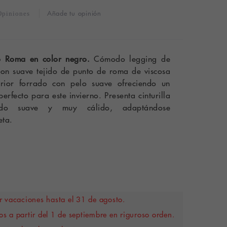
Añade tu opinión
Opiniones
o Roma en color negro.
Cómodo legging de
con suave tejido de punto de roma de viscosa
erior forrado con pelo suave ofreciendo un
perfecto para este invierno. Presenta cinturilla
endo suave y muy cálido, adaptándose
eta.
 vacaciones hasta el 31 de agosto.
s a partir del 1 de septiembre en riguroso orden.