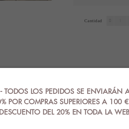
Cantidad
ES
OPINIONES (0)
GUÍA DE TALLA
.
 TODOS LOS PEDIDOS SE ENVIARÁN A
- 3% elastano.
% POR COMPRAS SUPERIORES A 100 
DESCUENTO DEL 20% EN TODA LA WE
RODUCTOS RELACIONAD