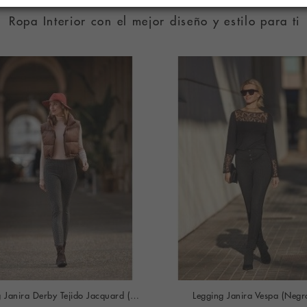
Ropa Interior con el mejor diseño y estilo para ti
Legging Janira Derby Tejido Jacquard (Negro)
Legging Janira Vespa (Negr