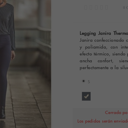
0 
Legging Janira Therm
Janira confeccionado 
y poliamida, con int
efecto térmico, siendo 
ancha confort, si
perfectamente a la silu
S
Cerrado por
Los pedidos serán enviado