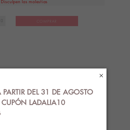
Disculpen las molestias
COMPRAR
×
S
ENVÍOS
 PARTIR DEL 31 DE AGOSTO
€ CUPÓN LADALIA10
B
OS