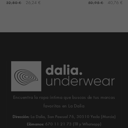
32,80 €
26,24 €
50,95 €
40,76 €
Encuentra la ropa íntima que buscas de tus marcas
favoritas en La Dalia
Dirección:
La Dalia, San Pascual 76, 30510 Yecla (Murcia)
Llámanos:
670 11 21 73 (Tlf y Whatsapp)