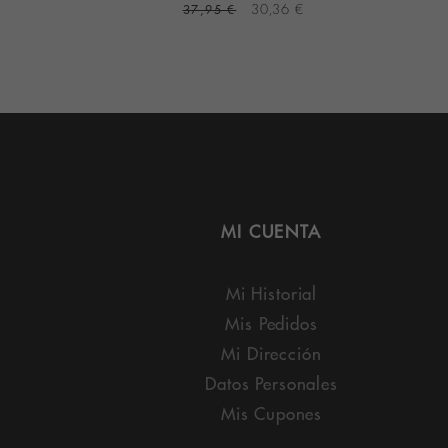
2 €
37,95 €
30,36 €
MI CUENTA
Mi Historial
Mis Pedidos
Mi Dirección
Datos Personales
Mis Cupones