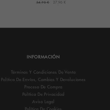
34,95 €
27,96 €
3
INFORMACIÓN
Términos Y Condiciones De Venta
Política De Envíos, Cambios Y Devoluciones
Proceso De Compra
Política De Privacidad
Aviso Legal
Política De Cookies