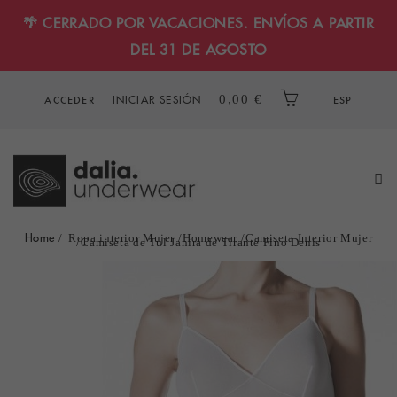
🌴 CERRADO POR VACACIONES. ENVÍOS A PARTIR
DEL 31 DE AGOSTO
INICIAR SESIÓN
0,00 €
ACCEDER
ESP
Home
Ropa interior Mujer
Homewear
Camiseta Interior Mujer
Camiseta de Tul Janira de Tirante Fino Denis