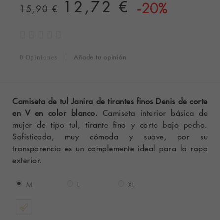
12,72 €
-20%
15,90 €
Añade tu opinión
0 Opiniones
Camiseta de tul Janira de tirantes finos Denis de corte
en V en color
blanco
.
Camiseta interior básica de
mujer de tipo tul, tirante fino y corte bajo pecho.
Sofisticada, muy cómoda y suave, por su
transparencia es un complemente ideal para la ropa
exterior.
M
L
XL