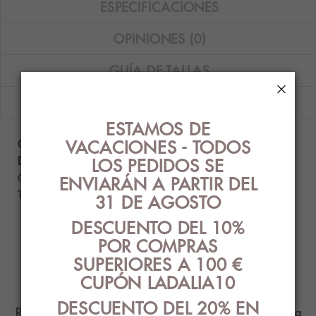
ESPECIFICACIONES
OPINIONES (0)
GUÍA DE TALLAS
×
ENVÍOS
ESTAMOS DE
VACACIONES - TODOS
Camiseta de tul Janira de tirantes finos
Denis de corte en V en color
blanco
.
LOS PEDIDOS SE
Composición: 100% poliamida.
ENVIARÁN A PARTIR DEL
Tallas disponibles: M, L y XL.
31 DE AGOSTO
DESCUENTO DEL 10%
POR COMPRAS
PRODUCTOS
SUPERIORES A 100 €
RELACIONADOS
CUPÓN LADALIA10
DESCUENTO DEL 20% EN
Ropa Interior con el mejor diseño y estilo para