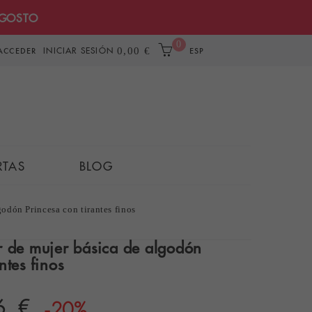
AGOSTO
0
INICIAR SESIÓN
0,00 €
ACCEDER
ESP
RTAS
BLOG
godón Princesa con tirantes finos
r de mujer básica de algodón
ntes finos
6 €
-20%