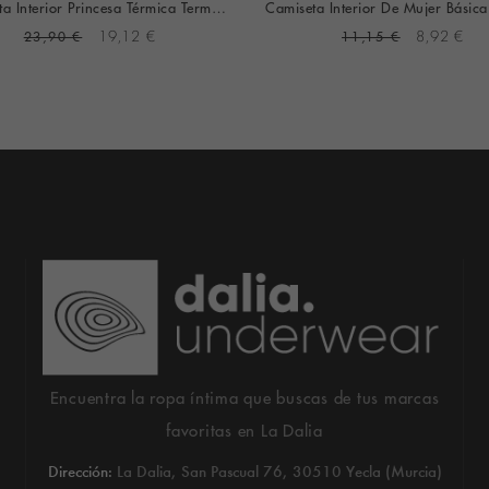
Camiseta Interior Princesa Térmica Termaltech Manga Larga (negra)
23,90 €
19,12 €
11,15 €
8,92 €
Encuentra la ropa íntima que buscas de tus marcas
favoritas en La Dalia
Dirección:
La Dalia, San Pascual 76, 30510 Yecla (Murcia)