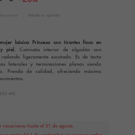
Añade tu opinión
Opiniones
mujer básica Princesa con tirantes finos en
 y piel.
Camiseta interior de algodón con
lo redondo ligeramente escotado. Es de tacto
as laterales y terminaciones planas siendo
pa. Prenda de calidad, ofreciendo máximo
movimientos.
 (42-44)
 vacaciones hasta el 31 de agosto.
s a partir del 1 de septiembre en riguroso orden.