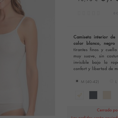
0 
Camiseta interior de 
color blanco, negro
tirantes finos y cuel
muy suave, sin costur
invisible bajo la ro
confort y libertad de 
M (40-42)
L
Cerrado por
Los pedidos serán enviado