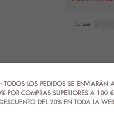
Cantidad
ES
OPINIONES (0)
GUÍA DE TALLA
 TODOS LOS PEDIDOS SE ENVIARÁN A
on tirantes finos en color blanco, negro y piel.
% POR COMPRAS SUPERIORES A 100 
DESCUENTO DEL 20% EN TODA LA WE