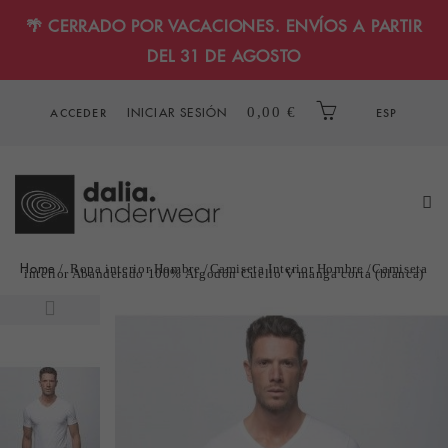
🌴 CERRADO POR VACACIONES. ENVÍOS A PARTIR
DEL 31 DE AGOSTO
INICIAR SESIÓN
0,00 €
ACCEDER
ESP
Home
Ropa interior Hombre
Camiseta Interior Hombre
Camiseta
interior Abanderado 100% Algodón Cuello V manga corta (blanca)