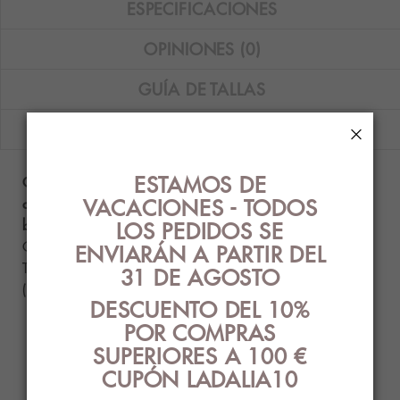
ESPECIFICACIONES
OPINIONES (0)
GUÍA DE TALLAS
ENVÍOS
×
ESTAMOS DE
Camiseta interior de hombre Abanderado 100%
VACACIONES - TODOS
algodón de cuello de pico y manga corta en color
blanco.
LOS PEDIDOS SE
Composición: 100% algodón.
ENVIARÁN A PARTIR DEL
Tallas disponibles: M (48), L (52), XL (56) y XXL
31 DE AGOSTO
(60).
DESCUENTO DEL 10%
POR COMPRAS
SUPERIORES A 100 €
PRODUCTOS
CUPÓN LADALIA10
RELACIONADOS