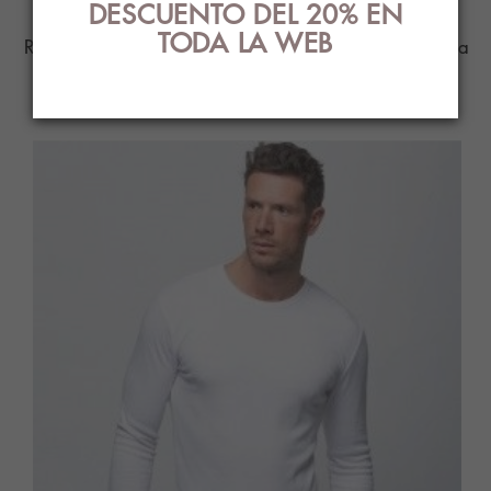
DESCUENTO DEL 20% EN
TODA LA WEB
Ropa Interior con el mejor diseño y estilo para
ti