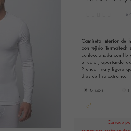
0 
Camiseta interior de
con tejido Termaltech
confeccionada con fibr
el calor, aportando a
Prenda fina y ligera q
días de frío extremo.
M (48)
L
Cerrado por
Los pedidos serán enviado