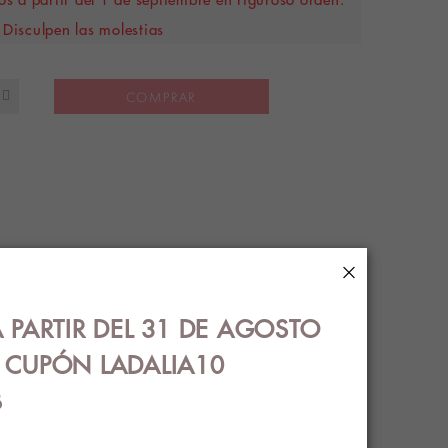
Disculpen las molestias
COMPRAR
×
S
ENVÍOS
 PARTIR DEL 31 DE AGOSTO
co.
€ CUPÓN LADALIA10
B