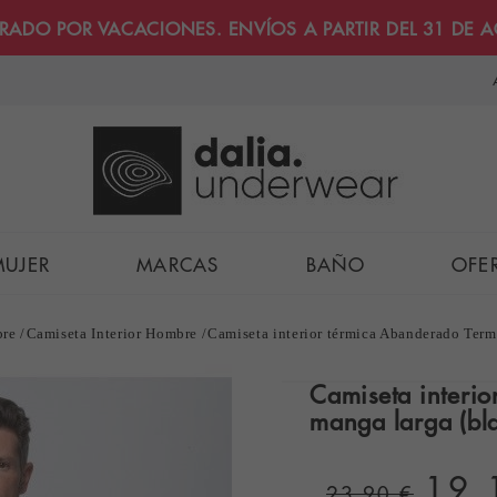
RRADO POR VACACIONES. ENVÍOS A PARTIR DEL 31 DE 
MUJER
MARCAS
BAÑO
OFE
bre
Camiseta Interior Hombre
Camiseta interior térmica Abanderado Term
Camiseta interi
manga larga (bl
19,
23,90 €