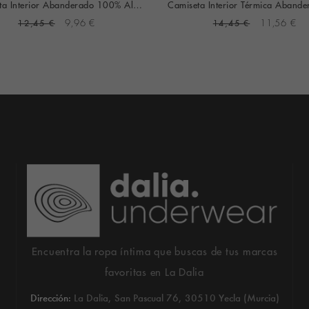
Camiseta Interior Abanderado 100% Algodón Cuello V Manga Corta (blanca)
12,45 €
9,96 €
14,45 €
11,56 €
Encuentra la ropa íntima que buscas de tus marcas
favoritas en La Dalia
Dirección:
La Dalia, San Pascual 76, 30510 Yecla (Murcia)