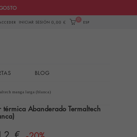
AGOSTO
0
INICIAR SESIÓN
0,00 €
ACCEDER
ESP
RTAS
BLOG
altech manga larga (blanca)
or térmica Abanderado Termaltech
anca)
12 €
-20%