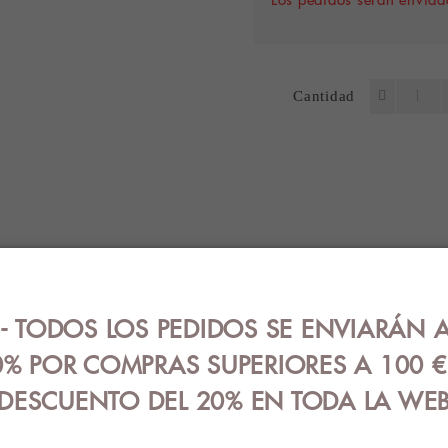
Cantidad
ES
OPINIONES (0)
GUÍA DE TALLA
 TODOS LOS PEDIDOS SE ENVIARÁN A
erado de manga larga con tejido Termaltech en color blan
 20% viscosa - 5% elastano.
% POR COMPRAS SUPERIORES A 100 
DESCUENTO DEL 20% EN TODA LA WE