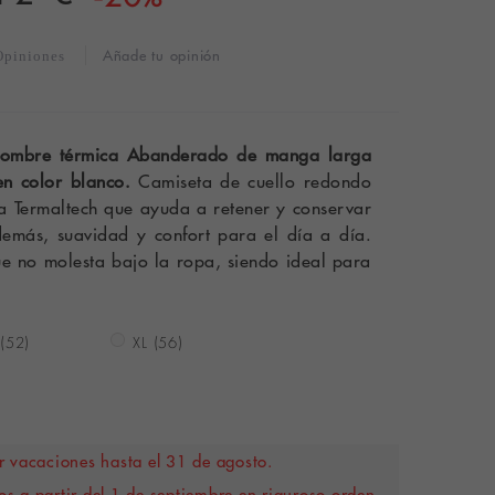
Añade tu opinión
Opiniones
 hombre térmica Abanderado de manga larga
 en color blanco.
Camiseta de cuello redondo
a Termaltech que ayuda a retener y conservar
demás, suavidad y confort para el día a día.
ue no molesta bajo la ropa, siendo ideal para
 (52)
XL (56)
 vacaciones hasta el 31 de agosto.
s a partir del 1 de septiembre en riguroso orden.