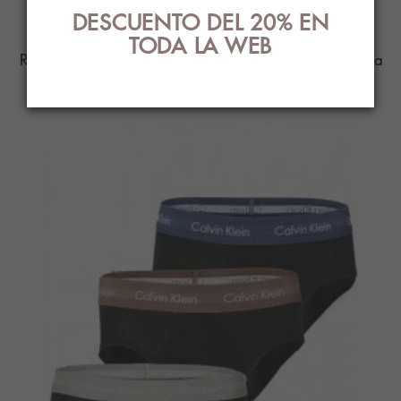
RELACIONADOS
DESCUENTO DEL 20% EN
TODA LA WEB
Ropa Interior con el mejor diseño y estilo para
ti