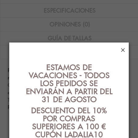
ESPECIFICACIONES
OPINIONES (0)
GUÍA DE TALLAS
×
ENVÍOS
ESTAMOS DE
Pack de 3 slip Boss Bold Cotton Stretch en color
VACACIONES - TODOS
negro, marino y granate.
LOS PEDIDOS SE
Composición: 95% algodón orgánico - 5%
ENVIARÁN A PARTIR DEL
elastano.
31 DE AGOSTO
Tallas disponibles: M y L.
Producto auténtico con etiquetado original.
DESCUENTO DEL 10%
POR COMPRAS
SUPERIORES A 100 €
PRODUCTOS
CUPÓN LADALIA10