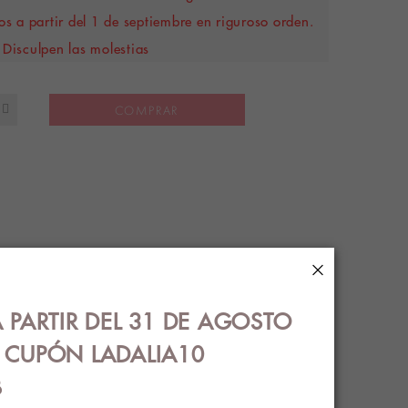
s a partir del 1 de septiembre en riguroso orden.
Disculpen las molestias
COMPRAR
×
S
ENVÍOS
 PARTIR DEL 31 DE AGOSTO
€ CUPÓN LADALIA10
B