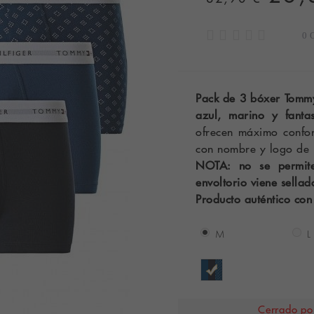
0 
Pack de 3 bóxer Tommy 
azul, marino y fantas
ofrecen máximo confort
con nombre y logo de l
NOTA: no se permite
envoltorio viene sellad
Producto auténtico con
M
L
Cerrado por