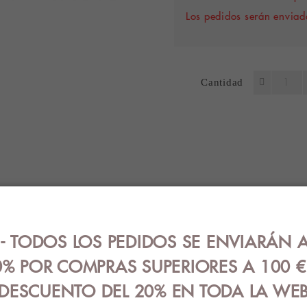
Los pedidos serán enviado
Cantidad
ES
OPINIONES (0)
GUÍA DE TALLA
 TODOS LOS PEDIDOS SE ENVIARÁN A
tton Essentials en color azul, marino y fantasía.
orio - 5% elastano.
% POR COMPRAS SUPERIORES A 100 
DESCUENTO DEL 20% EN TODA LA WE