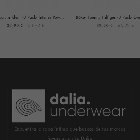
Bóxer Calvin Klein -3 Pack- Intense Power Microfibra (Negro Logo Blanco, Azul Y Gris)
39,90 €
31,92 €
32,90 €
26,32 €
Encuentra la ropa íntima que buscas de tus marcas
favoritas en La Dalia