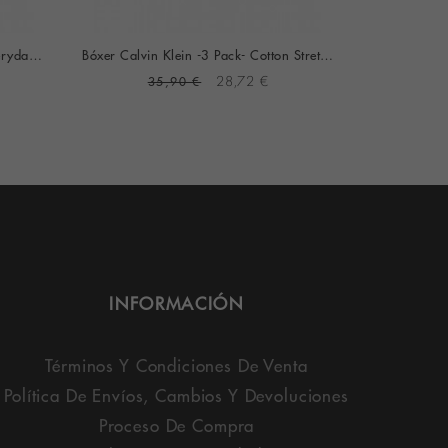
Bóxer Tommy Hilfiger -3 Pack- Everyday Essential (Marino Cint. Verde Multicolor)
Bóxer Calvin Klein -3 Pack- Cotton Stretch (Negro Cint. Azul, Gris Y Turquesa)
35,90 €
28,72 €
3
INFORMACIÓN
Términos Y Condiciones De Venta
Política De Envíos, Cambios Y Devoluciones
Proceso De Compra