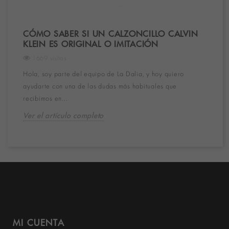
CÓMO SABER SI UN CALZONCILLO CALVIN
KLEIN ES ORIGINAL O IMITACIÓN
1669 visitas
Hola, soy parte del equipo de La Dalia, y hoy quiero
ayudarte con una de las dudas más habituales que
recibimos en...
Ver el artículo completo
MI CUENTA