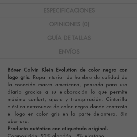
ESPECIFICACIONES
OPINIONES (0)
GUÍA DE TALLAS
ENVÍOS
Bóxer Calvin Klein Evolution de color negro con
logo gris.
Ropa interior de hombre de calidad de
la conocida marca americana, pensada para uso
diario gracias a su elaboración lo que permite
máximo confort, ajuste y transpiración. Cinturilla
elástica extrasuave de color negro donde contrasta
el logo en color gris en la parte delantera. Sin
abertura.
Producto auténtico con etiquetado original.
Composición: 92% algodón - 8% elastano.