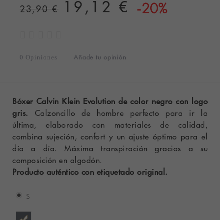
19,12 €
-20%
23,90 €
Añade tu opinión
0 Opiniones
Bóxer Calvin Klein Evolution de color negro con logo
gris.
Calzoncillo de hombre perfecto para ir la
última, elaborado con materiales de calidad,
combina sujeción, confort y un ajuste óptimo para el
día a día. Máxima transpiración gracias a su
composición en algodón.
Producto auténtico con etiquetado original.
S