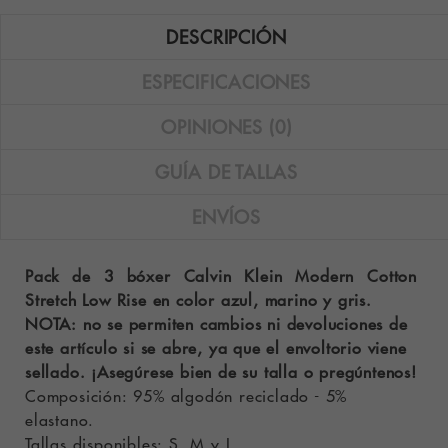
DESCRIPCIÓN
ESPECIFICACIONES
OPINIONES (0)
GUÍA DE TALLAS
ENVÍOS
Pack de 3 bóxer Calvin Klein Modern Cotton
Stretch Low Rise en color azul, marino y gris.
NOTA: no se permiten cambios ni devoluciones de
este artículo si se abre, ya que el envoltorio viene
sellado. ¡Asegúrese bien de su talla o pregúntenos!
Composición: 95% algodón reciclado - 5%
elastano.
Tallas disponibles: S, M y L.