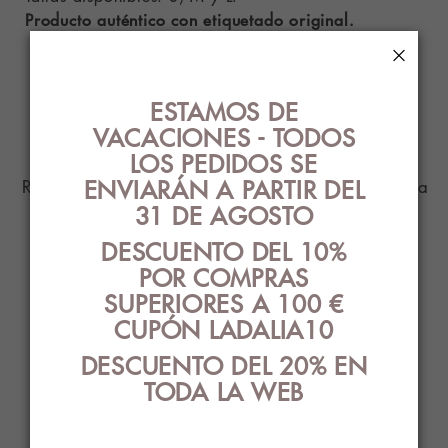
Producto auténtico con etiquetado original.
×
PRODUCTOS
ESTAMOS DE
RELACIONADOS
VACACIONES - TODOS
LOS PEDIDOS SE
ENVIARÁN A PARTIR DEL
Ropa Interior con el mejor diseño y estilo para
31 DE AGOSTO
ti
DESCUENTO DEL 10%
POR COMPRAS
SUPERIORES A 100 €
CUPÓN LADALIA10
DESCUENTO DEL 20% EN
TODA LA WEB