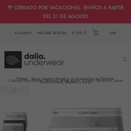
🌴 CERRADO POR VACACIONES. ENVÍOS A PARTIR
DEL 31 DE AGOSTO
INICIAR SESIÓN
0,00 €
ACCEDER
ESP
Home
Ropa interior Hombre
Calzoncillos de Hombre
Calzoncillos Bóxer
Bóxer Calvin Klein -3 Pack- Modern Cotton
Stretch (Azul, Marino y Gris)