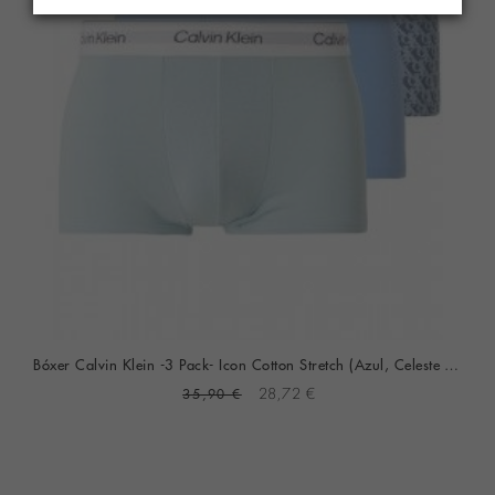
Bóxer Calvin Klein -3 Pack- Icon Cotton Stretch (Azul, Celeste Y Fantasía)
35,90 €
28,72 €