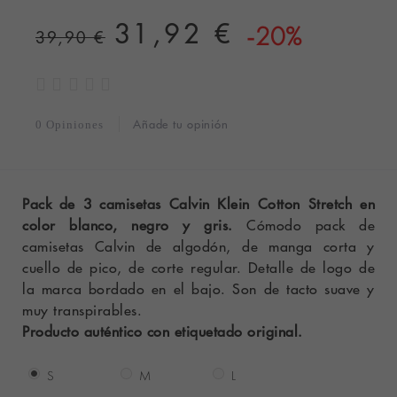
31,92 €
-20%
39,90 €
Añade tu opinión
0 Opiniones
Pack de 3 camisetas Calvin Klein Cotton Stretch en
color blanco, negro y gris.
Cómodo pack de
camisetas Calvin de algodón, de manga corta y
cuello de pico, de corte regular. Detalle de logo de
la marca bordado en el bajo. Son de tacto suave y
muy transpirables.
Producto auténtico con etiquetado original.
S
M
L