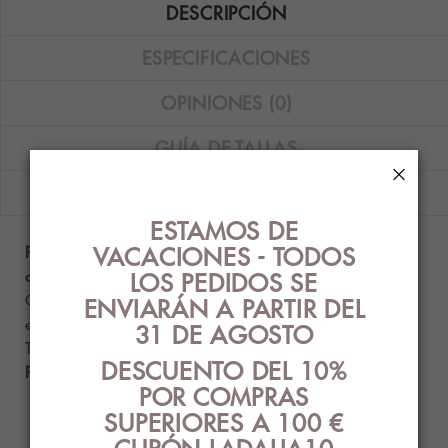
DESCRIPCIÓN
ESPECIFICACIONES
OPINIONES (0)
GUÍA DE TALLAS
×
ENVÍOS
ESTAMOS DE
VACACIONES - TODOS
Pack de 3 camisetas Calvin Klein Cotton Stretch en
color blanco, negro y gris.
LOS PEDIDOS SE
Composición: 57% algodón - 38% poliéster - 5%
ENVIARÁN A PARTIR DEL
elastano.
31 DE AGOSTO
Tallas disponibles: S, M, L y XL.
DESCUENTO DEL 10%
Producto auténtico con etiquetado original.
POR COMPRAS
SUPERIORES A 100 €