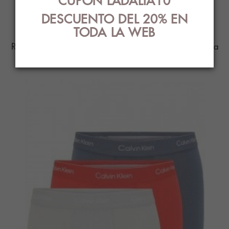
PRODUCTOS
CUPÓN LADALIA10
RELACIONADOS
DESCUENTO DEL 20% EN
TODA LA WEB
Ropa Interior con el mejor diseño y estilo para
ti