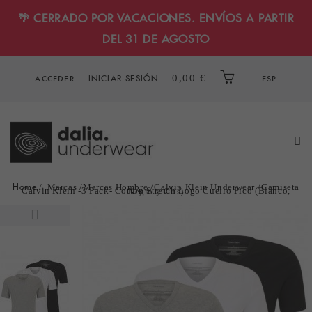
🌴 CERRADO POR VACACIONES. ENVÍOS A PARTIR
DEL 31 DE AGOSTO
INICIAR SESIÓN
0,00 €
ACCEDER
ESP
Home
Marcas
Marcas Hombre
Calvin Klein Underwear
Camiseta
Calvin Klein -3 Pack- Cotton Stretch Logo Cuello Pico (Blanco, Negro y Gris)