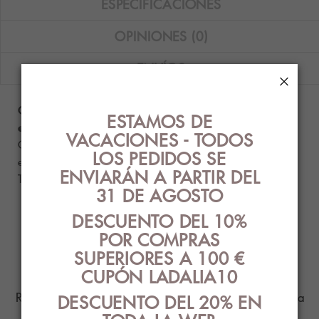
ESPECIFICACIONES
OPINIONES (0)
ENVÍOS
×
Calcetín de mujer John Frank de navidad con
ESTAMOS DE
estampado de pingüinos
.
VACACIONES - TODOS
Composición: 80% algodón - 17% poliamida - 3%
LOS PEDIDOS SE
elastano.
ENVIARÁN A PARTIR DEL
Talla única (36-40).
31 DE AGOSTO
DESCUENTO DEL 10%
PRODUCTOS
POR COMPRAS
SUPERIORES A 100 €
RELACIONADOS
CUPÓN LADALIA10
Ropa Interior con el mejor diseño y estilo para
DESCUENTO DEL 20% EN
ti