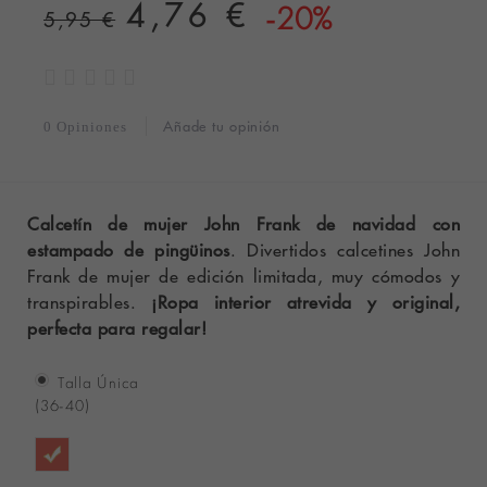
4,76 €
-20%
5,95 €
Añade tu opinión
0 Opiniones
Calcetín de mujer John Frank de navidad con
estampado de pingüinos
. Divertidos calcetines John
Frank de mujer de edición limitada, muy cómodos y
transpirables.
¡Ropa interior atrevida y original,
perfecta para regalar!
Talla Única
(36-40)