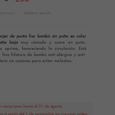
Añade tu opinión
Opiniones
ujer de punto liso bambú sin puño en color
aña baja
muy cómodo y suave sin puño,
 oprime, favoreciendo la circulación. Está
fina hilatura de bambú anti-alérgica y anti-
tera sin costuras para evitar molestias.
 vacaciones hasta el 31 de agosto.
s a partir del 1 de septiembre en riguroso orden.