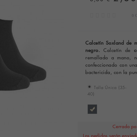
0 
Calcetín Soxland de m
negro.
Calcetín de
c
remallado a mano, no
confeccionado con una 
bactericida, con la pun
Talla Única (35-
40)
Cerrado por
Los pedidos serán enviado