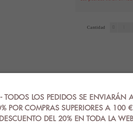
Cantidad
ES
OPINIONES (0)
ENVÍOS
 TODOS LOS PEDIDOS SE ENVIARÁN A
mbú sin puño en color negro.
ster - 3% elastano.
% POR COMPRAS SUPERIORES A 100 
DESCUENTO DEL 20% EN TODA LA WE