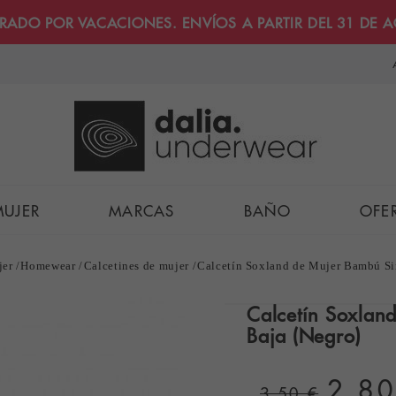
RRADO POR VACACIONES. ENVÍOS A PARTIR DEL 31 DE 
MUJER
MARCAS
BAÑO
OFE
jer
Homewear
Calcetines de mujer
Calcetín Soxland de Mujer Bambú Si
Calcetín Soxlan
Baja (Negro)
2,80
3,50 €