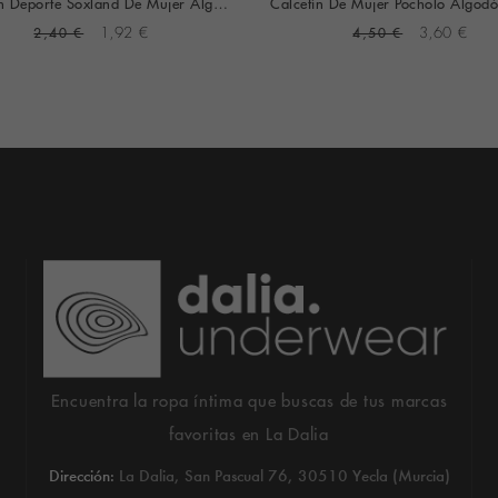
Calcetín Deporte Soxland De Mujer Algodón Tobillero (Gris)
2,40 €
1,92 €
4,50 €
3,60 €
Encuentra la ropa íntima que buscas de tus marcas
favoritas en La Dalia
Dirección:
La Dalia, San Pascual 76, 30510 Yecla (Murcia)