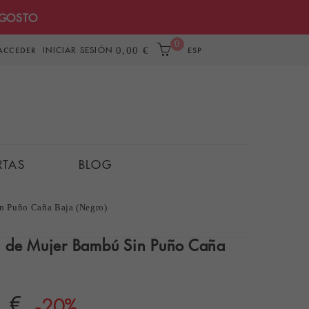
AGOSTO
0
INICIAR SESIÓN
0,00 €
ACCEDER
ESP
RTAS
BLOG
n Puño Caña Baja (Negro)
d de Mujer Bambú Sin Puño Caña
 €
-20%