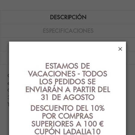
DESCRIPCIÓN
ESPECIFICACIONES
OPINIONES (0)
×
ENVÍOS
ESTAMOS DE
VACACIONES - TODOS
Calcetín Soxland de punto liso bambú con puño
LOS PEDIDOS SE
antipresión en color negro, gris y marino.
ENVIARÁN A PARTIR DEL
Composición: 75% viscosa bambú - 22% poliéster -
31 DE AGOSTO
3% elastano.
Talla única (40-45)
.
DESCUENTO DEL 10%
POR COMPRAS
SUPERIORES A 100 €
PRODUCTOS
CUPÓN LADALIA10