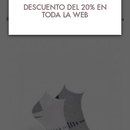
RELACIONADOS
DESCUENTO DEL 20% EN
TODA LA WEB
Ropa Interior con el mejor diseño y estilo para
ti