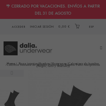
🌴 CERRADO POR VACACIONES. ENVÍOS A PARTIR
DEL 31 DE AGOSTO
INICIAR SESIÓN
0,00 €
ACCEDER
ESP
Home
Ropa interior Hombre
Homewear
Calcetines de hombre
Calcetín Soxland de Hombre Punto Liso Bambú Puño Antipresión
(Negro, Gris y Marino))