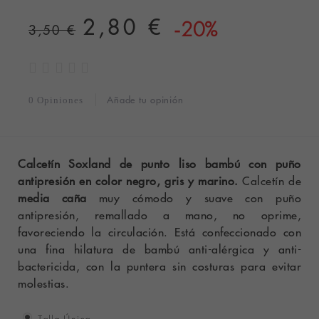
2,80 €
-20%
3,50 €
Añade tu opinión
0 Opiniones
Calcetín Soxland de punto liso bambú con puño
antipresión en color negro, gris y marino.
Calcetín de
media caña
muy cómodo y suave con puño
antipresión, remallado a mano, no oprime,
favoreciendo la circulación. Está confeccionado con
una fina hilatura de bambú anti-alérgica y anti-
bactericida, con la puntera sin costuras para evitar
molestias.