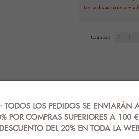
Los pedidos serán enviado
Cantidad
ES
OPINIONES (0)
GUÍA DE TALLA
 TODOS LOS PEDIDOS SE ENVIARÁN A
 estampado de pan de jengibre.
% POR COMPRAS SUPERIORES A 100 
DESCUENTO DEL 20% EN TODA LA WE