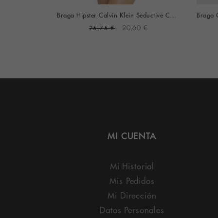
Braga Hipster John Frank Navidad Estampado Pingüinos
Braga Hipster Calvin Klein Seductive Comfort Básica (Negro)
6 €
25,75 €
20,60 €
MI CUENTA
Mi Historial
Mis Pedidos
Mi Dirección
Datos Personales