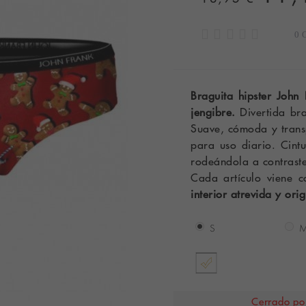
0 
Braguita hipster Joh
jengibre.
Divertida bra
Suave, cómoda y trans
para uso diario. Cintu
rodeándola a contraste
Cada artículo viene 
interior atrevida y ori
S
Cerrado por