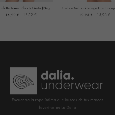
Braga Culotte Janira Shorty Greta (Negro)
16,90 €
13,52 €
19,95 €
15,96 €
Encuentra la ropa íntima que buscas de tus marcas
favoritas en La Dalia