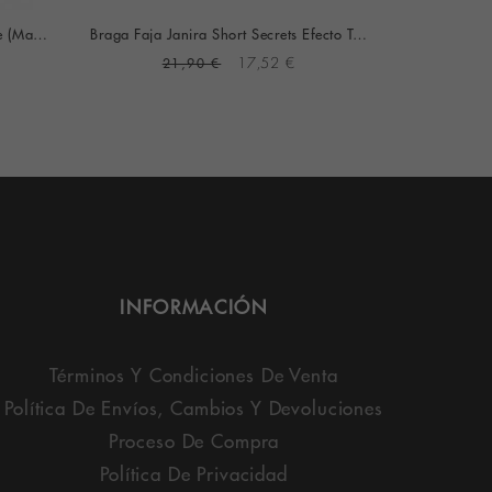
Culotte Selmark Rouge Con Encaje (Marfil)
Braga Faja Janira Short Secrets Efecto Tanga (Dune)
21,90 €
17,52 €
1
INFORMACIÓN
Términos Y Condiciones De Venta
Política De Envíos, Cambios Y Devoluciones
Proceso De Compra
Política De Privacidad