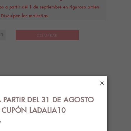
s a partir del 1 de septiembre en riguroso orden.
Disculpen las molestias
COMPRAR
×
S
ENVÍOS
 PARTIR DEL 31 DE AGOSTO
€ CUPÓN LADALIA10
B