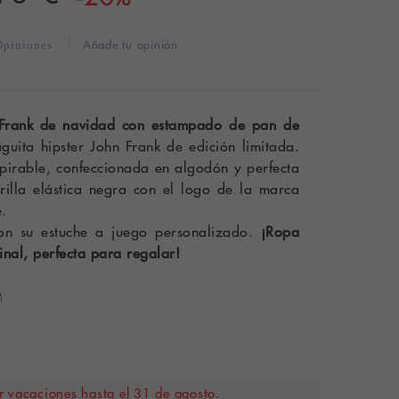
Añade tu opinión
Opiniones
n Frank de navidad con estampado de pan de
guita hipster John Frank de edición limitada.
pirable, confeccionada en algodón y perfecta
rilla elástica negra con el logo de la marca
.
con su estuche a juego personalizado.
¡Ropa
ginal, perfecta para regalar!
M
 vacaciones hasta el 31 de agosto.