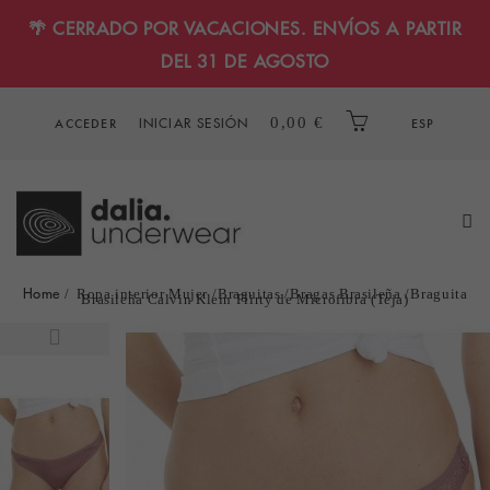
🌴 CERRADO POR VACACIONES. ENVÍOS A PARTIR
DEL 31 DE AGOSTO
INICIAR SESIÓN
0,00 €
ACCEDER
ESP
Home
Ropa interior Mujer
Braguitas
Bragas Brasileña
Braguita
Brasileña Calvin Klein Flirty de Microfibra (Teja)