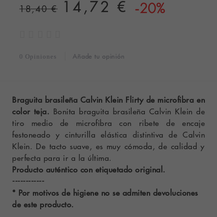
14,72 €
-20%
18,40 €
Añade tu opinión
0 Opiniones
Braguita brasileña Calvin Klein Flirty de microfibra en
color teja.
Bonita braguita brasileña Calvin Klein de
tiro medio de microfibra con ribete de encaje
festoneado y cinturilla elástica distintiva de Calvin
Klein. De tacto suave, es muy cómoda, de calidad y
perfecta para ir a la última.
Producto auténtico con etiquetado original.
------------
* Por motivos de higiene no se admiten devoluciones
de este producto.