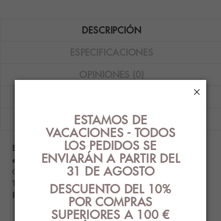
DESCRIPCIÓN
ESPECIFICACIONES
OPINIONES (0)
×
GUÍA DE TALLAS
ESTAMOS DE
ENVÍOS
VACACIONES - TODOS
LOS PEDIDOS SE
Braguita brasileña Calvin Klein Flirty de microfibra
ENVIARÁN A PARTIR DEL
en color teja.
31 DE AGOSTO
Composición: 70% nailon - 30% elastano.
Tallas disponibles: S y M.
DESCUENTO DEL 10%
Producto auténtico con etiquetado original.
POR COMPRAS
SUPERIORES A 100 €