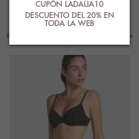
CUPÓN LADALIA10
PRODUCTOS
DESCUENTO DEL 20% EN
RELACIONADOS
TODA LA WEB
Ropa Interior con el mejor diseño y estilo para
ti