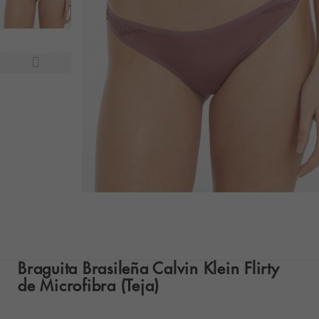
Braguita Brasileña Calvin Klein Flirty
de Microfibra (Teja)