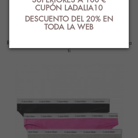
CUPÓN LADALIA10
PRODUCTOS
DESCUENTO DEL 20% EN
RELACIONADOS
TODA LA WEB
Ropa Interior con el mejor diseño y estilo para
ti