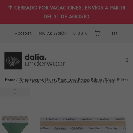
🌴 CERRADO POR VACACIONES. ENVÍOS A PARTIR
DEL 31 DE AGOSTO
INICIAR SESIÓN
0,00 €
ACCEDER
ESP
Home
Ropa interior Mujer
Braguitas
Bragas Bikini
Braga Bikini
Calvin Klein -3 Pack- Carousel (Blanco, Verde y Piel)