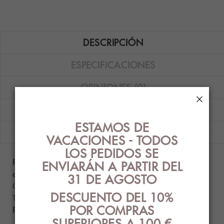
DESCRIPCIÓN
ESPECIFICACIONES
OPINIONES (0)
×
GUÍA DE TALLAS
ESTAMOS DE
ENVÍOS
VACACIONES - TODOS
LOS PEDIDOS SE
Pack de 3 braguitas bikini Calvin Klein Carousel en
ENVIARÁN A PARTIR DEL
color blanco, verde y piel.
31 DE AGOSTO
Composición: 90% algodón - 10% elastano.
DESCUENTO DEL 10%
Tallas disponibles: S.
POR COMPRAS
Producto auténtico con etiquetado original.
SUPERIORES A 100 €