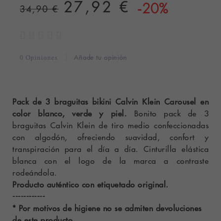
27,92 €
-20%
34,90 €
Añade tu opinión
0 Opiniones
Pack de 3 braguitas bikini Calvin Klein Carousel en
color blanco, verde y piel.
Bonito pack de 3
braguitas Calvin Klein de tiro medio confeccionadas
con algodón, ofreciendo suavidad, confort y
transpiración para el día a día. Cinturilla elástica
blanca con el logo de la marca a contraste
rodeándola.
Producto auténtico con etiquetado original.
------------
* Por motivos de higiene no se admiten devoluciones
de este producto.