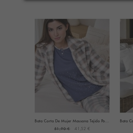
Kimono Janira Charm Greta Manga Larga (Marfil)
Bata Corta De Mujer Massana Tejido Polar Estampado Cuadros (Gris)
2 €
51,90 €
41,52 €