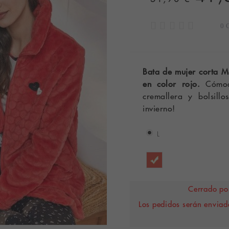
0 
Bata de mujer corta Ma
en color rojo.
Cómoda
cremallera y bolsillo
invierno!
L
Cerrado por
Los pedidos serán enviado