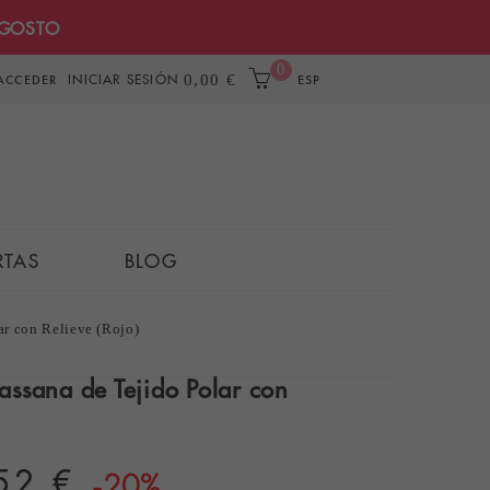
AGOSTO
0
INICIAR SESIÓN
0,00 €
ACCEDER
ESP
RTAS
BLOG
ar con Relieve (Rojo)
ssana de Tejido Polar con
52 €
-20%