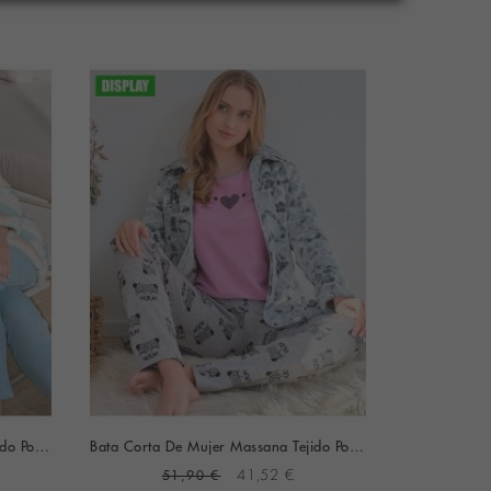
Bata Corta De Mujer Massana Tejido Polar Estampado Flores (Turquesa)
Bata Corta De Mujer Massana Tejido Polar Con Relieve Estampado (Gris)
51,90 €
41,52 €
4