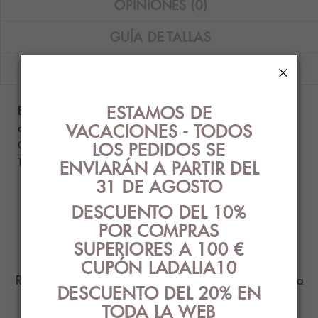
OPINIONES (0)
GUÍA DE TALLAS
ENVÍOS
×
ESTAMOS DE
Bata corta Massana de tejido polar a rayas en
VACACIONES - TODOS
color gris.
Composición: 100% poliéster.
LOS PEDIDOS SE
Tallas disponibles: M, L y XL.
ENVIARÁN A PARTIR DEL
31 DE AGOSTO
DESCUENTO DEL 10%
PRODUCTOS
POR COMPRAS
RELACIONADOS
SUPERIORES A 100 €
CUPÓN LADALIA10
Ropa Interior con el mejor diseño y estilo para
DESCUENTO DEL 20% EN
ti
TODA LA WEB