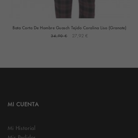
Bata Corta De Hombre Guasch Tejido Coralina Liso (Granate)
34,90 €
27,92 €
MI CUENTA
Mi Historial
Mis Pedidos