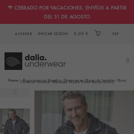
🌴 CERRADO POR VACACIONES. ENVÍOS A PARTIR
DEL 31 DE AGOSTO
INICIAR SESIÓN
0,00 €
ACCEDER
ESP
Home
Ropa interior Hombre
Homewear
Batas de hombre
Bata
Corta de Hombre Massana Tejido Polar Rayas (Gris)