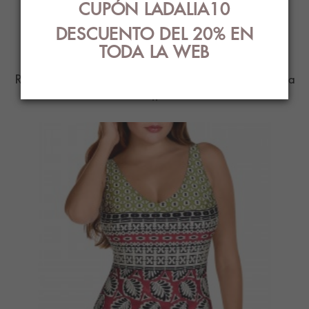
CUPÓN LADALIA10
PRODUCTOS
DESCUENTO DEL 20% EN
RELACIONADOS
TODA LA WEB
Ropa Interior con el mejor diseño y estilo para
ti