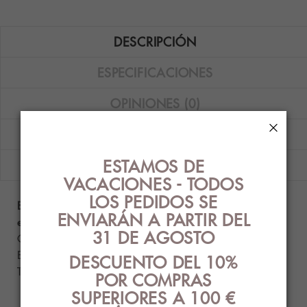
DESCRIPCIÓN
ESPECIFICACIONES
OPINIONES (0)
×
GUÍA DE TALLAS
ESTAMOS DE
ENVÍOS
VACACIONES - TODOS
LOS PEDIDOS SE
Bañador Dolores Cortés WIN 26 de Control con
ENVIARÁN A PARTIR DEL
espalda escotada en color negro.
31 DE AGOSTO
Composición: Tejido exterior: 95% Poliamida - 5%
Elastano; Forro: 100% Poliamida.
DESCUENTO DEL 10%
Tallas disponibles: 90B - 95B y 100B.
POR COMPRAS
SUPERIORES A 100 €