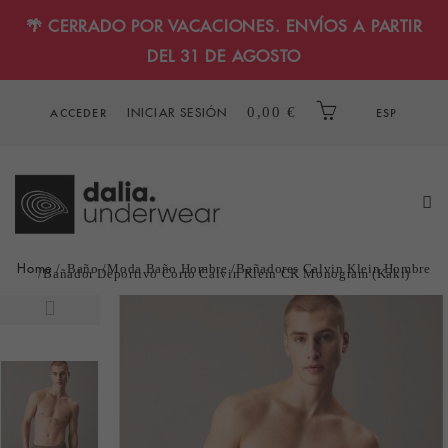
🌴 CERRADO POR VACACIONES. ENVÍOS A PARTIR
DEL 31 DE AGOSTO
INICIAR SESIÓN
0,00 €
ACCEDER
ESP
Home
Baño
Moda Baño Hombre
Bañadores Calvin Klein Hombre
Bañador Deportivo Corto Calvin Klein CK Monogram (Kaki)