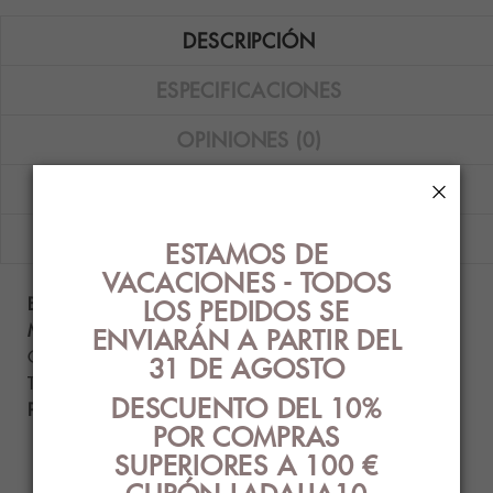
DESCRIPCIÓN
ESPECIFICACIONES
OPINIONES (0)
×
GUÍA DE TALLAS
ENVÍOS
ESTAMOS DE
VACACIONES - TODOS
Bañador deportivo corto Calvin Klein CK
LOS PEDIDOS SE
Monogram en color kaki.
ENVIARÁN A PARTIR DEL
Composición: 100% poliéster reciclado.
31 DE AGOSTO
Tallas disponibles: M y L.
DESCUENTO DEL 10%
Producto auténtico con etiquetado original.
POR COMPRAS
SUPERIORES A 100 €