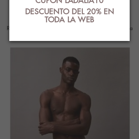
PRODUCTOS
CUPÓN LADALIA10
RELACIONADOS
DESCUENTO DEL 20% EN
TODA LA WEB
Ropa Interior con el mejor diseño y estilo para
ti