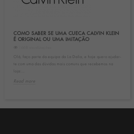
COMO SABER SE UMA CUECA CALVIN KLEIN
É ORIGINAL OU UMA IMITAÇÃO
1668 visualizações
Olá, faço parte da equipa da La Dalia, e hoje quero ajudar-
te com uma das dúvidas mais comuns que recebemos na
loja:...
Read more