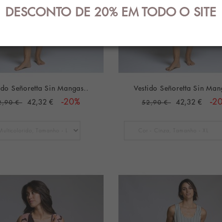
DESCONTO DE 20% EM TODO O SITE
ido Señoretta Sin Mangas..
Vestido Señoretta Sin Man
42,32 €
-20%
42,32 €
-2
2,90 €
52,90 €