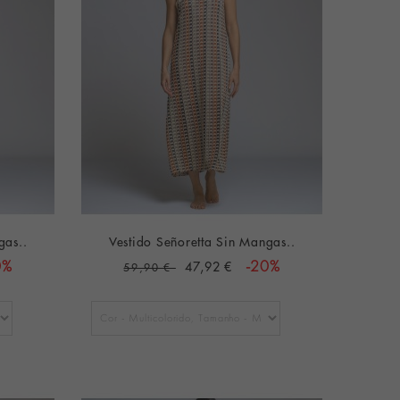
gas..
Vestido Señoretta Sin Mangas..
0%
47,92 €
-20%
59,90 €