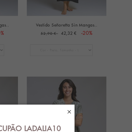
gas..
Vestido Señoretta Sin Mangas..
0%
42,32 €
-20%
52,90 €
×
CUPÃO LADALIA10