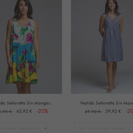
ido Señoretta Sin Mangas..
Vestido Señoretta Sin Man
43,92 €
-20%
39,92 €
-2
4,90 €
49,90 €