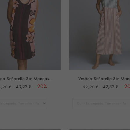
ido Señoretta Sin Mangas..
Vestido Señoretta Sin Man
43,92 €
-20%
42,32 €
-2
4,90 €
52,90 €