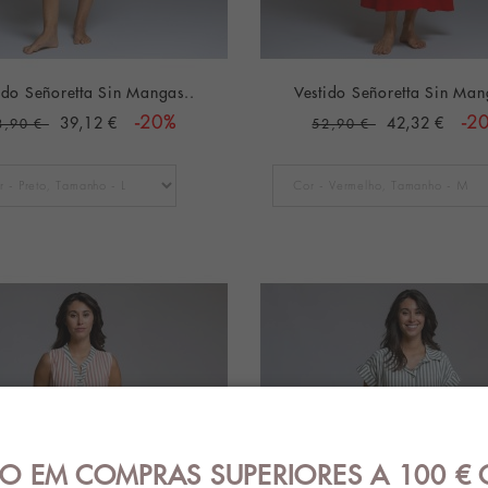
ido Señoretta Sin Mangas..
Vestido Señoretta Sin Man
39,12 €
-20%
42,32 €
-2
8,90 €
52,90 €
O EM COMPRAS SUPERIORES A 100 € 