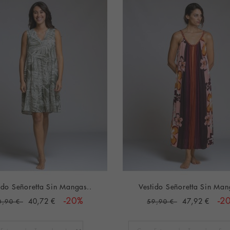
ido Señoretta Sin Mangas..
Vestido Señoretta Sin Man
40,72 €
-20%
47,92 €
-2
0,90 €
59,90 €