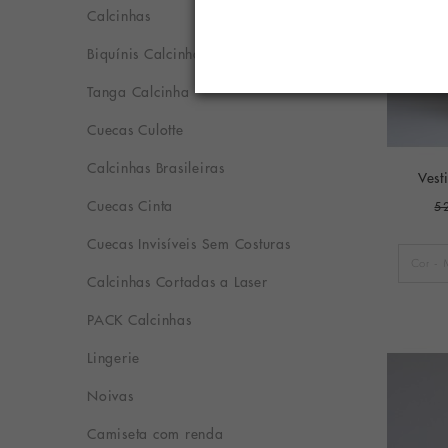
Calcinhas
Biquínis Calcinha
Tanga Calcinha
Cuecas Culotte
Calcinhas Brasileiras
Vest
Cuecas Cinta
5
Cuecas Invisíveis Sem Costuras
Calcinhas Cortadas a Laser
PACK Calcinhas
Lingerie
Noivas
Camiseta com renda