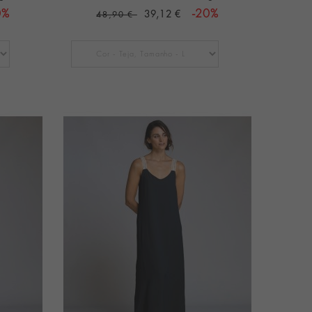
0%
39,12 €
-20%
48,90 €