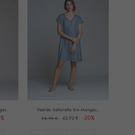
gas..
Vestido Señoretta Sin Mangas..
0%
43,92 €
-20%
54,90 €