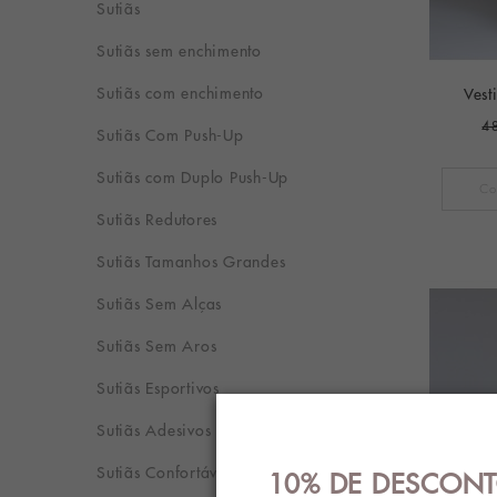
Sutiãs
Sutiãs sem enchimento
Sutiãs com enchimento
Vest
4
Sutiãs Com Push-Up
Sutiãs com Duplo Push-Up
Sutiãs Redutores
Sutiãs Tamanhos Grandes
Sutiãs Sem Alças
Sutiãs Sem Aros
Sutiãs Esportivos
Sutiãs Adesivos sem Costas
Sutiãs Confortáveis
10% DE DESCONT