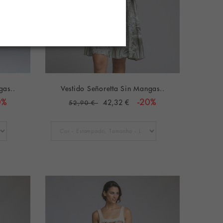
gas..
Vestido Señoretta Sin Mangas..
0%
42,32 €
-20%
52,90 €