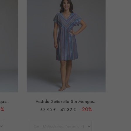
gas..
Vestido Señoretta Sin Mangas..
0%
42,32 €
-20%
52,90 €