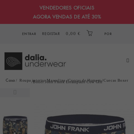
VENDEDORES OFICIAIS
AGORA VENDAS DE ATÉ 30%
REGISTAR
0,00 €
ENTRAR
POR
Casa
Roupa interior Masculina
Cuecas de Homem
Cuecas Boxer
Boxer John Frank Estampado Cow Girl