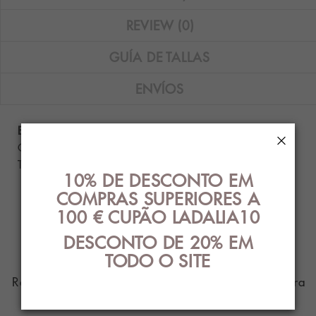
REVIEW (0)
GUÍA DE TALLAS
ENVÍOS
Boxer John Frank com estampa de cow girl.
×
Composição: 95% algodão - 5% elastano.
Tamanhos disponíveis: M e L.
10% DE DESCONTO EM
COMPRAS SUPERIORES A
100 € CUPÃO LADALIA10
PRODUTO DE
DESCONTO DE 20% EM
PARENTES
TODO O SITE
Roupa íntima com o melhor design e estilo para
você