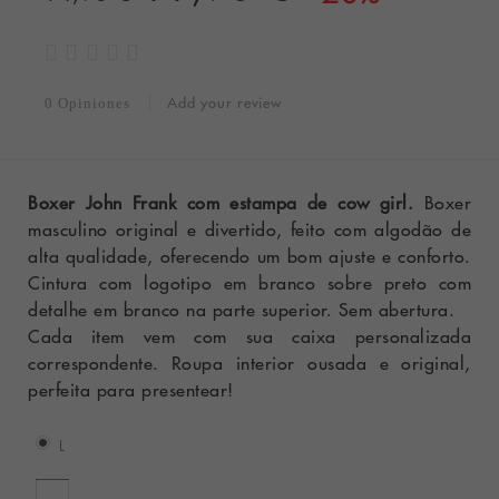
Add your review
0 Opiniones
Boxer John Frank com estampa de cow girl.
Boxer
masculino original e divertido, feito com algodão de
alta qualidade, oferecendo um bom ajuste e conforto.
Cintura com logotipo em branco sobre preto com
detalhe em branco na parte superior. Sem abertura.
Cada item vem com sua caixa personalizada
correspondente. Roupa interior ousada e original,
perfeita para presentear!
L