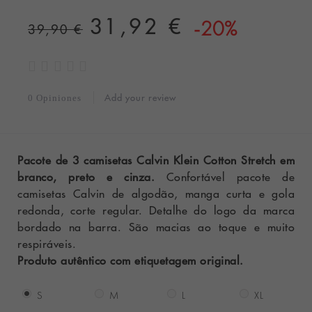
31,92 €
-20%
39,90 €
Add your review
0 Opiniones
Pacote de 3 camisetas Calvin Klein Cotton Stretch em
branco, preto e cinza.
Confortável pacote de
camisetas Calvin de algodão, manga curta e gola
redonda, corte regular. Detalhe do logo da marca
bordado na barra. São macias ao toque e muito
respiráveis.
Produto autêntico com etiquetagem original.
S
M
L
XL