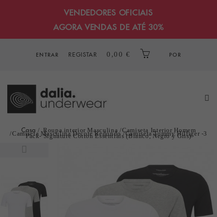
VENDEDORES OFICIAIS
AGORA VENDAS DE ATÉ 30%
REGISTAR
0,00 €
ENTRAR
POR
Casa
Roupa interior Masculina
Camiseta Interior Homem
Camiseta Masculina Decote Redondo
Camiseta Tommy Hilfiger -3
Pack- Signature Cotton Essentials (Blanco, Negro y Gris)