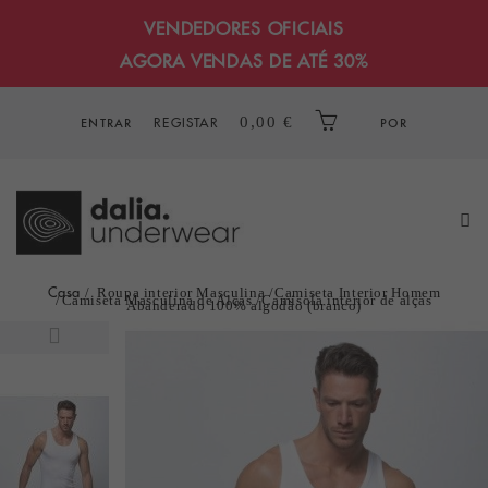
VENDEDORES OFICIAIS
AGORA VENDAS DE ATÉ 30%
REGISTAR
0,00 €
ENTRAR
POR
Casa
Roupa interior Masculina
Camiseta Interior Homem
Camiseta Masculina de Alças
Camisola interior de alças
Abanderado 100% algodão (branco)