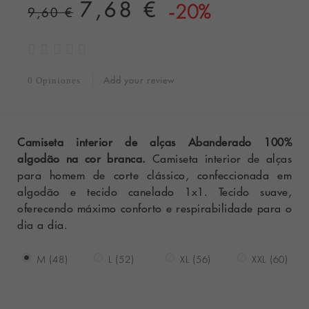
7,68 €
-20%
9,60 €
Add your review
0 Opiniones
Camiseta interior de alças Abanderado 100%
algodão na cor branca.
Camiseta interior de alças
para homem de corte clássico, confeccionada em
algodão e tecido canelado 1x1. Tecido suave,
oferecendo máximo conforto e respirabilidade para o
dia a dia.
M (48)
L (52)
XL (56)
XXL (60)