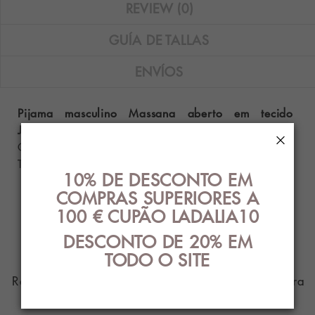
REVIEW (0)
GUÍA DE TALLAS
ENVÍOS
Pijama masculino Massana aberto em tecido
Jacquard na cor marinho.
×
Composição: 50% algodão - 50% poliéster.
Tamanhos disponíveis: M e XL.
10% DE DESCONTO EM
COMPRAS SUPERIORES A
100 € CUPÃO LADALIA10
PRODUTO DE
DESCONTO DE 20% EM
PARENTES
TODO O SITE
Roupa íntima com o melhor design e estilo para
você