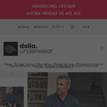
VENDEDORES OFICIAIS
AGORA VENDAS DE ATÉ 30%
REGISTAR
0,00 €
ENTRAR
POR
Casa
Roupa interior Masculina
Roupa de casa
Pijamas de homem
Pijama Homem Inverno
Pijama de Homem Massana Aberto de
Tecido Jacquard (Marinho)