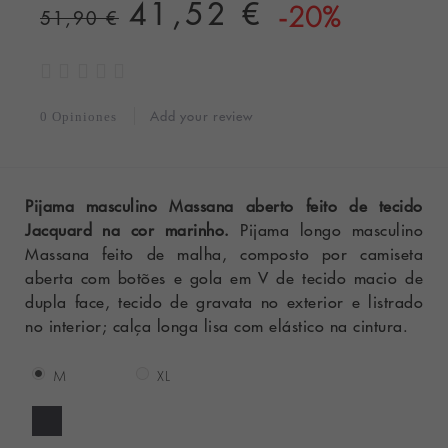
41,52 €
-20%
51,90 €
Add your review
0 Opiniones
Pijama masculino Massana aberto feito de tecido
Jacquard na cor marinho.
Pijama longo masculino
Massana feito de malha, composto por camiseta
aberta com botões e gola em V de tecido macio de
dupla face, tecido de gravata no exterior e listrado
no interior; calça longa lisa com elástico na cintura.
M
XL