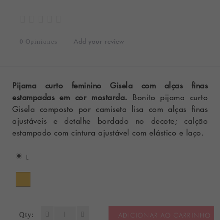
Add your review
0 Opiniones
Pijama curto feminino Gisela com alças finas
estampadas em cor mostarda.
Bonito pijama curto
Gisela composto por camiseta lisa com alças finas
ajustáveis e detalhe bordado no decote; calção
estampado com cintura ajustável com elástico e laço.
L
Qty:
ADICIONAR AO CARRINHO