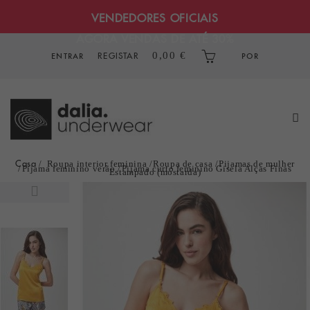
VENDEDORES OFICIAIS
AGORA VENDAS DE ATÉ 30%
REGISTAR
0,00 €
ENTRAR
POR
Casa
Roupa interior feminina
Roupa de casa
Pijamas de mulher
Pijama feminino verão
Pijama curto feminino Gisela Alças Finas
Estampado (mostarda)