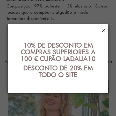
Composição: 97% poliéster - 3% elastano. Outros
tecidos que o compõem: algodão e modal.
Tamanhos disponíveis: L.
×
PRODUTO DE
10% DE DESCONTO EM
PARENTES
COMPRAS SUPERIORES A
100 € CUPÃO LADALIA10
Roupa íntima com o melhor design e estilo para
DESCONTO DE 20% EM
você
TODO O SITE