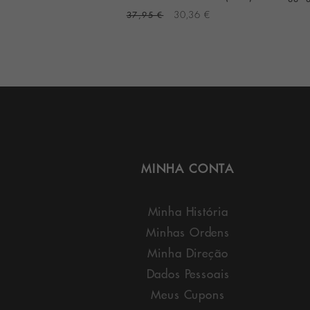
2 €
37,95 €
30,36 €
MINHA CONTA
Minha História
Minhas Ordens
Minha Direção
Dados Pessoais
Meus Cupons