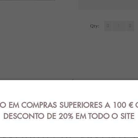
Qty:
REVIEW (0)
GUÍA DE TALLAS
EN
O EM COMPRAS SUPERIORES A 100 € 
 2% elastano.
DESCONTO DE 20% EM TODO O SITE
PRODUTO DE PARENTES