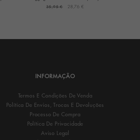
35,95 €
28,76 €
3
INFORMAÇÃO
Termos E Condições De Venda
Política De Envios, Trocas E Devoluções
Processo De Compra
Política De Privacidade
Aviso Legal