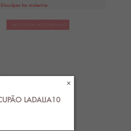
Disculpen las molestias
ADICIONAR AO CARRINHO
VÍOS
×
CUPÃO LADALIA10