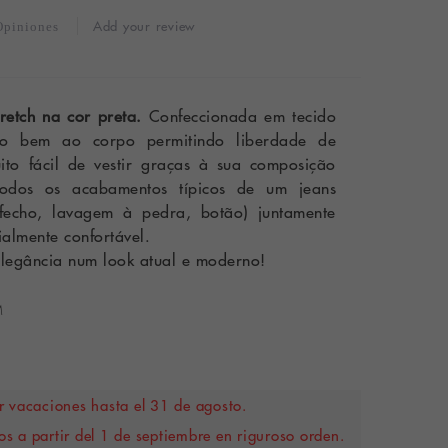
Add your review
Opiniones
retch na cor preta.
Confeccionada em tecido
ito bem ao corpo permitindo liberdade de
to fácil de vestir graças à sua composição
 todos os acabamentos típicos de um jeans
 fecho, lavagem à pedra, botão) juntamente
almente confortável.
elegância num look atual e moderno!
M
 vacaciones hasta el 31 de agosto.
s a partir del 1 de septiembre en riguroso orden.