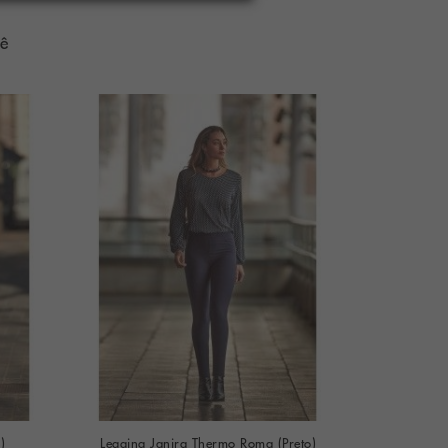
cê
)
Legging Janira Thermo Roma (Preto)
Leggi