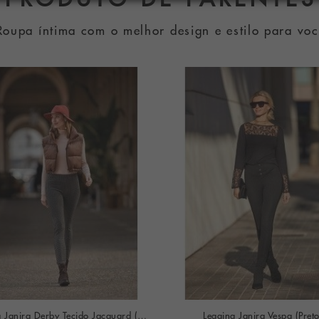
Roupa íntima com o melhor design e estilo para vo
Legging Janira Derby Tecido Jacquard (Preto)
Legging Janira Vespa (Preto