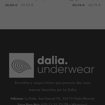
32,80 €
26,24 €
50,95 €
40,76 €
Encontre a roupa íntima que procura das suas
marcas favoritas em La Dalia
Adicione:
La Dalia, San Pascual 76, 30510 Yecla (Murcia)
Ligue Para Nós:
670 11 21 73 (Tlf y Whatsapp)