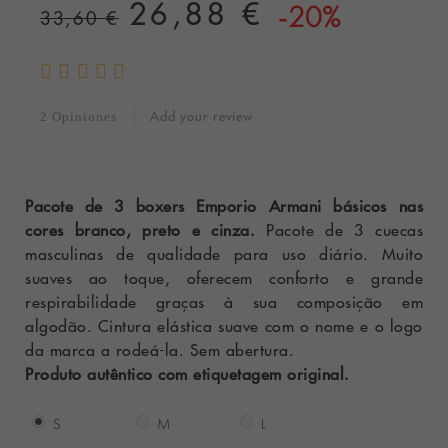
26,88 €
-20%
33,60 €
Add your review
2 Opiniones
Pacote de 3 boxers Emporio Armani básicos nas
cores branco, preto e cinza.
Pacote de 3 cuecas
masculinas de qualidade para uso diário. Muito
suaves ao toque, oferecem conforto e grande
respirabilidade graças à sua composição em
algodão. Cintura elástica suave com o nome e o logo
da marca a rodeá-la. Sem abertura.
Produto autêntico com etiquetagem original.
S
M
L