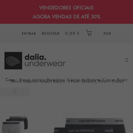
VENDEDORES OFICIAIS
AGORA VENDAS DE ATÉ 30%
REGISTAR
0,00 €
ENTRAR
POR
Casa
Roupa interior Masculina
Cuecas de Homem
Cuecas Boxer
Boxer Emporio Armani Básico -3 Pack- (Branco, Preto e Cinza)