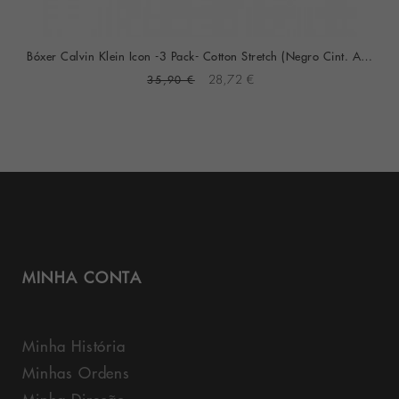
Bóxer Calvin Klein Icon -3 Pack- Cotton Stretch (Negro Cint. Azul, Gris Y Roja)
35,90 €
28,72 €
MINHA CONTA
Minha História
Minhas Ordens
Minha Direção