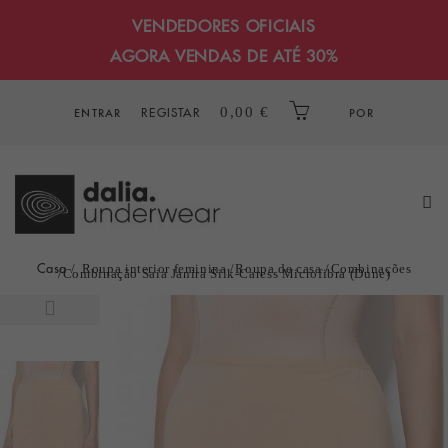
VENDEDORES OFICIAIS
AGORA VENDAS DE ATÉ 30%
REGISTAR
0,00 €
ENTRAR
POR
Casa
Roupa interior feminina
Roupa de casa
Combinações
Combinação Saia Janira Silk-Caress Microfibra (Dune)