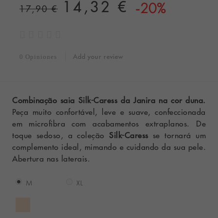
14,32 €
-20%
17,90 €
Add your review
0 Opiniones
Combinação saia Silk-Caress da Janira na cor duna.
Peça muito confortável, leve e suave, confeccionada
em microfibra com acabamentos extraplanos. De
toque sedoso, a coleção
Silk-Caress
se tornará um
complemento ideal, mimando e cuidando da sua pele.
Abertura nas laterais.
M
XL