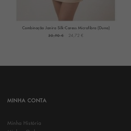
Combinação Janira Silk-Caress Microfibra (Duna)
30,90 €
24,72 €
MINHA CONTA
Minha História