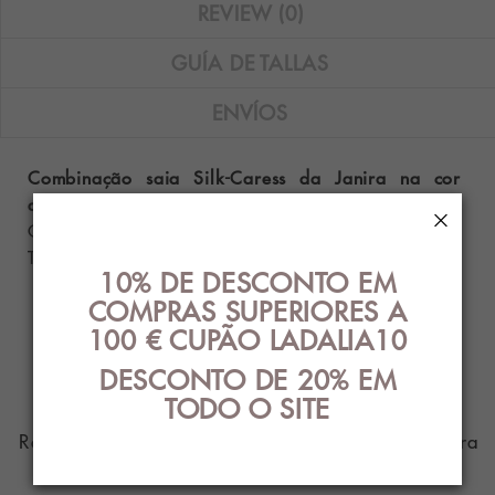
REVIEW (0)
GUÍA DE TALLAS
ENVÍOS
Combinação saia Silk-Caress da Janira na cor
duna.
×
Composição: 85% poliamida - 15% elastano.
Tamanhos disponíveis: M e L.
10% DE DESCONTO EM
COMPRAS SUPERIORES A
100 € CUPÃO LADALIA10
PRODUTO DE
DESCONTO DE 20% EM
PARENTES
TODO O SITE
Roupa íntima com o melhor design e estilo para
você